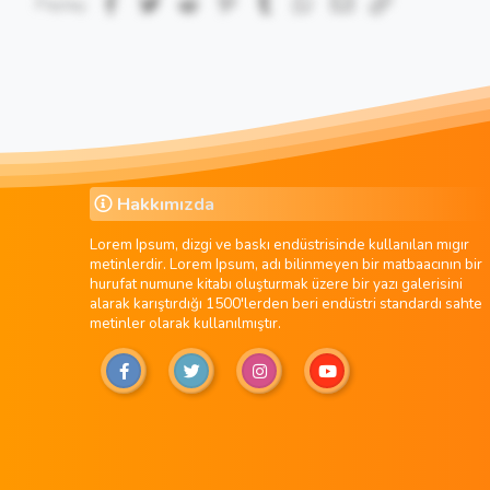
Facebook
Twitter
Reddit
Pinterest
Tumblr
WhatsApp
E-posta
Link
Paylaş:
Hakkımızda
Lorem Ipsum, dizgi ve baskı endüstrisinde kullanılan mıgır
metinlerdir. Lorem Ipsum, adı bilinmeyen bir matbaacının bir
hurufat numune kitabı oluşturmak üzere bir yazı galerisini
alarak karıştırdığı 1500'lerden beri endüstri standardı sahte
metinler olarak kullanılmıştır.