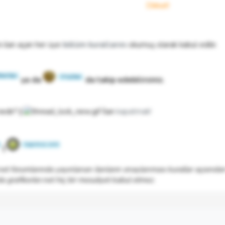
Dikkat!
i ilan açan her üye
bölüm kurallarını
okumuş olarak kabul edilir.
ya da
da takip edebilirsiniz.
edir?
|
İlan
kapatmak!
|
net forumlarında yayınlanan ilanların onaylanması kurallar açısından y
 grafikerler.net hiç bir mesuliyet kabul etmez.