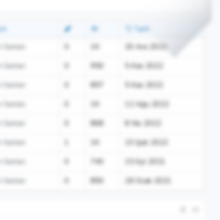
um
Tarih
 İlanları
0
1K
20 Ara 2022
 İlanları
0
950
5 Kas 2022
 İlanları
0
897
5 Kas 2022
 İlanları
0
1K
12 Ağu 2022
 İlanları
0
868
8 Nis 2022
 İlanları
1
1K
23 Şub 2022
 İlanları
0
740
15 Eyl 2021
 İlanları
0
890
18 Ocak 2021
#2