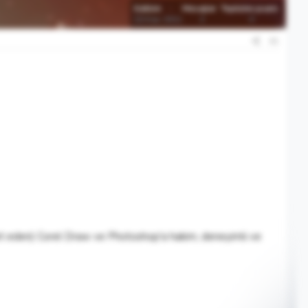
Katılım
Mesajlar
Tepkime puanı
10 Kas 2011
3
0
#1
met eden) Corel Draw ve Photoshop'a hakim, deneyimli ve