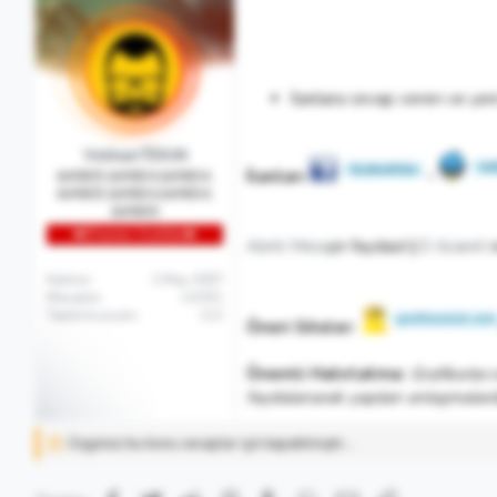
İlanlara cevap veren ve yen
VolkanTEKiN
İlanları
-
&#9835;&#9834;&#9834;
&#9835;&#9834;&#9834;
&#9835
👑Efsanevi Grafiker👑
Alıntı Mesaj
ın faydası!
|
E-ticaret
n
Katılım
2 May 2007
Mesajlar
14,551
Tepkime puanı
112
Öneri Siteler:
Önemli Hatırlatma:
Grafikerler.
faydalanarak yapılan anlaşmalarda
Üzgünüz bu konu cevaplar için kapatılmıştır...