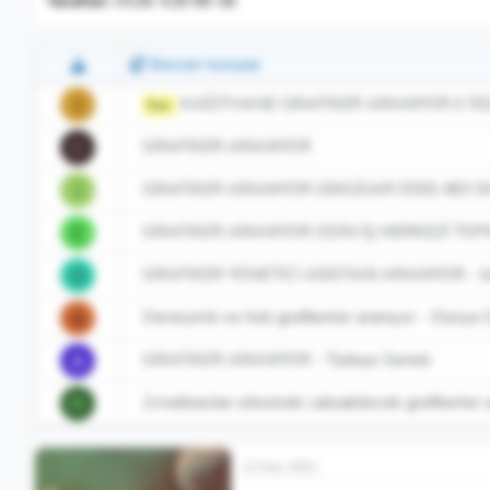
Telefon:
0536 428 88 58
Benzer konular
KAĞITHANE GRAFİKER ARANIYOR 0 55
I
İlan
GRAFİKER ARANIYOR
D
GRAFİKER ARANIYOR ÜSKÜDAR 0555 483 9
I
GRAFİKER ARANIYOR ODİN İŞ MERKEZİ TOP
E
GRAFİKER YÖNETİCİ ASİSTANI ARANIYOR - İs
O
Deneyimli ve hizli grafikerler araniyor - Dünya 
A
GRAFİKER ARANIYOR - Türkiye Geneli
A
2.matbacilar sitesinde calisabilecek grafikerler 
R
11 Kas 2011