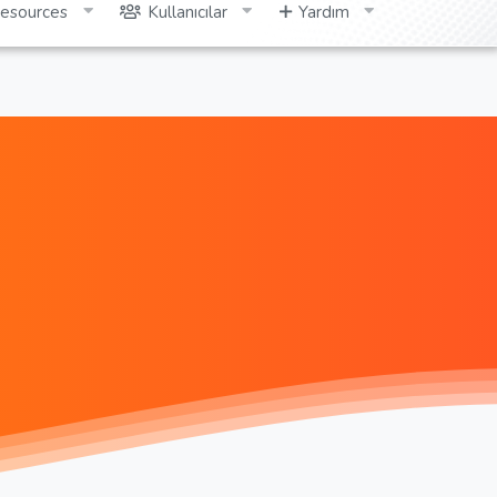
esources
Kullanıcılar
Yardım
Giriş yap
Kayıt ol
Ara