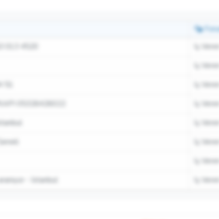
For
3 013 4520
İş Veren
İş Veren
4 51
İş Veren
KAPI 05326426022
İş Veren
tanbul
İş Veren
Geneli
İş Veren
İş Veren
araniyor - İstanbul
İş Veren