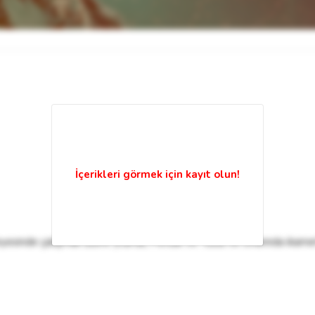
yesinde çalışmak üzere (Kartal, Pendik ve Tuzla ve civarında ika