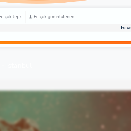
n çok tepki
En çok görüntülenen
Foru
 - İstanbul