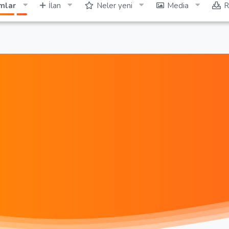
mlar
İlan
Neler yeni
Media
R