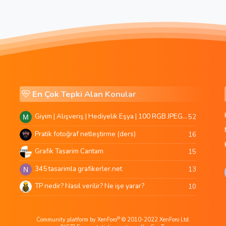
En Çok Tepki Alan Konular
Giyim | Alışveriş | Hediyelik Eşya | 100 RGB JPEG Images | 5920x4420 Pixels | 501 MB
52
M
Pratik fotoğraf netleştirme (ders)
16
Grafik Tasarim Cantam
15
345 tasarimla grafikerler.net
13
N
TP nedir? Nasıl verilir? Ne işe yarar?
10
®
Community platform by XenForo
© 2010-2022 XenForo Ltd.