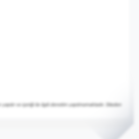
apılır ve içeriği ile ilgili denetim yapılmamaktadır. Siteden