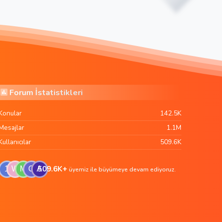
Forum İstatistikleri
Konular
142.5K
Mesajlar
1.1M
Kullanıcılar
509.6K
509.6K+
1
W
M
G
A
üyemiz ile büyümeye devam ediyoruz.