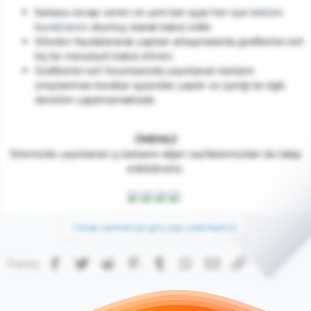
İlanlara cevap veren ve yeni ilan açan her üye
bölüm
kurallarını
okumuş olarak kabul edilir.
Siteden faydalanarak yapılan anlaşmalarda grafikerler.net
hiç bir mesuliyet kabul etmez.
Grafikerler.net forumlarında yayınlanan ilanların
onaylanması kurallar açısından yapılır ve içeriği ile ilgili
denetim yapılmamaktadır.
ÖNEMLİ!
Sitemizde yayınlanan iş ilanlarını diğer sayfalarımızdan da takip
edebilirsiniz.
Cevap yazmak için giriş yap yada kayıt ol.
Facebook
Twitter
Reddit
Pinterest
Tumblr
WhatsApp
E-posta
Link
Paylaş: