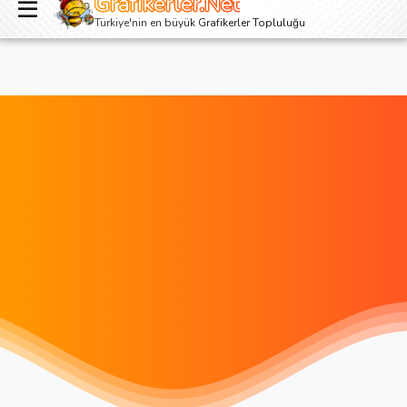
Grafikerler.Net
Giriş yap
Kayıt ol
Türkiye'nin en büyük Grafikerler Topluluğu