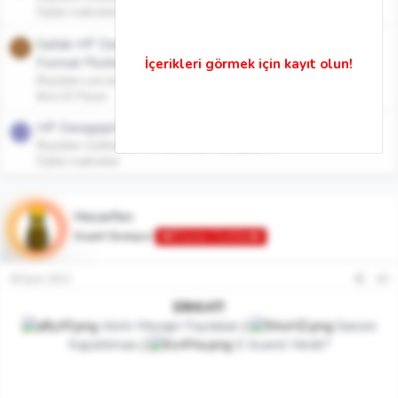
Dijital makineler
Satılık HP Designjet T790 1.118 mm Plotter/Geniş
Y
Format Plotter
Başlatan yascan
15 Ağu 2012
Cevaplar: 2
İkinci El Pazarı
HP Designjet T790- Kanvas baskı.?
C
Başlatan clubber59
1 Haz 2012
Cevaplar: 2
Dijital makineler
Hezarfen
Kreatif Stratejist
👑Efsanevi Grafiker👑
28 Şub 2013
#2
DİKKAT!
Alıntı Mesajın Faydaları
|
İlanızın
Kapatılması
|
E-ticaret Nedir?