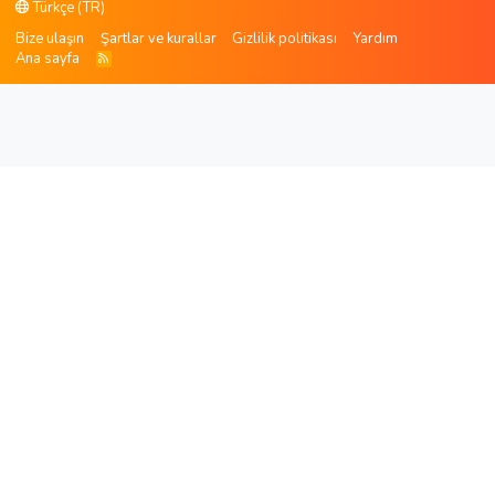
Türkçe (TR)
Bize ulaşın
Şartlar ve kurallar
Gizlilik politikası
Yardım
Ana sayfa
R
S
S