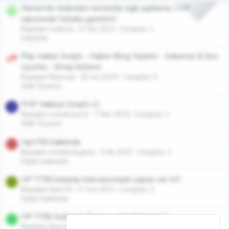
Mersin'de öldürülen teröristle ilgili açıklama: CHP
L
raporunda 'tutuklu gazeteci'
Başlatan LastLine
27 Eyl 2022
Cevaplar: 1
Haberler
Php Haber Scripti - Haber Blog Yazılımı - Adsense & Seo
Uyumlu - Emoji Sistemi
Başlatan fikirproje
16 Ara 2019
Cevaplar: 0
Web Tasarımı
PHP Nakliye Scripti v2
S
Başlatan sneraksans1r
7 Tem 2019
Cevaplar: 1
Web Tasarımı
Hpt790 hakkında
I
Başlatan ismeterdogmus
5 Eki 2015
Cevaplar: 1
Dijital makineler
HP T790 kullanıp Kanvasa baskı yapan var mı?
I
Başlatan iilkan74
17 Ara 2013
Cevaplar: 0
Dijital makineler
HP T790 Kullanan Tavsiye eden/etmiyen ?
I
Başlatan ilkayuydu
23 Eyl 2012
Cevaplar: 3