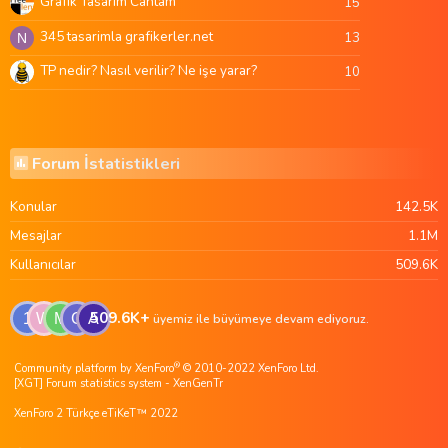
Grafik Tasarim Cantam
15
345 tasarimla grafikerler.net
13
N
TP nedir? Nasıl verilir? Ne işe yarar?
10
Forum İstatistikleri
Konular
142.5K
Mesajlar
1.1M
Kullanıcılar
509.6K
509.6K+
1
W
M
G
A
üyemiz ile büyümeye devam ediyoruz.
®
Community platform by XenForo
© 2010-2022 XenForo Ltd.
[XGT] Forum statistics system
- XenGenTr
XenForo 2 Türkçe eTiKeT™ 2022