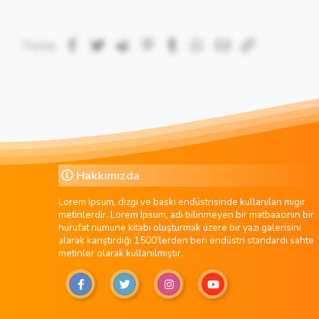
Facebook
Twitter
Reddit
Pinterest
Tumblr
WhatsApp
E-posta
Link
Paylaş:
Hakkımızda
Lorem Ipsum, dizgi ve baskı endüstrisinde kullanılan mıgır
metinlerdir. Lorem Ipsum, adı bilinmeyen bir matbaacının bir
hurufat numune kitabı oluşturmak üzere bir yazı galerisini
alarak karıştırdığı 1500'lerden beri endüstri standardı sahte
metinler olarak kullanılmıştır.