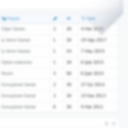
Forum
Tarih
Diğer İlanlar...
2
2K
4 Mar 2020
İş Veren İlanları
1
2K
19 Ağu 2017
İş Veren İlanları
1
1K
7 May 2015
Dijital makineler
1
2K
6 Şub 2015
Resim
3
5K
6 Şub 2015
Sonuçlanan İlanlar
2
3K
27 Eyl 2014
Sonuçlanan İlanlar
2
2K
23 Kas 2013
Sonuçlanan İlanlar
6
3K
9 Mar 2011
#2