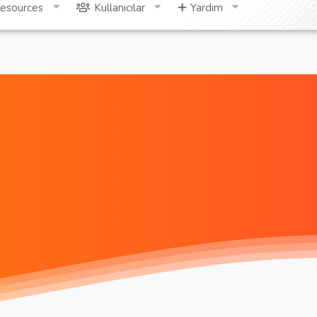
esources
Kullanıcılar
Yardım
Giriş yap
Kayıt ol
Ara