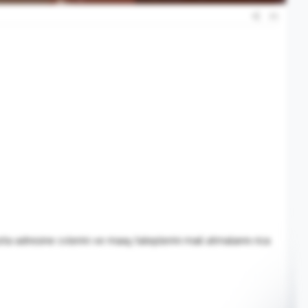
#1
a adresine cvlerini ve maaş taleplerini mail atmalarını rica