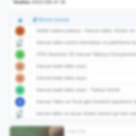
Telefon:
0532 050 47 30
Benzer konular
Satılık makine parkuru - Kanvas tablo, Sticker vb. 
C
Kanvas tablo üretim elemanları ve paketleme bö
JPEG Resimleri 3D Kanvas Tabloya Dönüştürmemi
X
Kanvas baskı tablo arşivi
M
Kanvas baskı tablo arşivi
M
Kanvas baskı tablo arşivi - Türkiye Geneli
M
Kanvas Tablo ve Tuval gibi Ürünlerin Şaseleme İş
B
kanvas tablo ve duvar sticker üretimi için tam z
3 Mar 2015