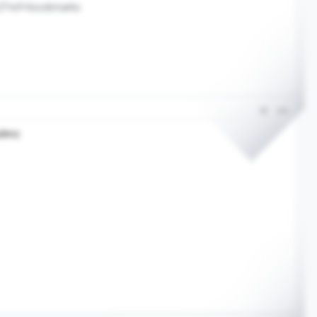
2?ref=bookmarks
#4
dınız