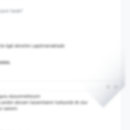
caret Nedir?
 ile ilgili denetim yapılmamaktadır.
siniz.
#3
ldugunu dusunmekteyim
rdım alırsam tasarımlarım turkıyede ılk olur
r sanırım.