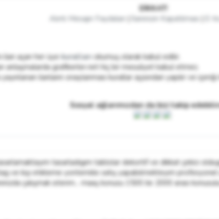
DİKKAT!
Alıntı Mesajın Faydaları
|
İlanınızın Kapatılması
|
E-ti
i ilan açan her üye
kuralları
okumuş olarak kabul edilir.
n anlaşmalarda grafikerler.net hiç bir mesuliyet kabul etmez.
yayınlanan ilanların onaylanması kurallar açısından yapılır ve içeriği
Sosyal ağlarımızdan da bizi takip edebilir
tasarlamaktayım tasarladıgım tablolar dekortif ve dikkat çekici o
 ve kişi etıkleme yontemiile satış yapabılmekteyım profesyonel ya
ınızda çalışmak ısterım... maaş konusu 1500 ile 2000 arası konusulu