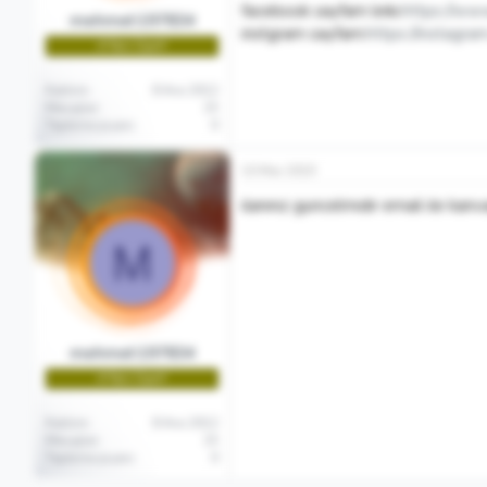
facebook sayfam lınkı:
https://w
mehmet197834
instgram sayfam:
https://instagra
🌱Yeni Üye🌱
Katılım
8 Ara 2012
Mesajlar
15
Tepkime puanı
0
10 Mar 2015
ılanınız guncelmıdır email ıle ka
M
mehmet197834
🌱Yeni Üye🌱
Katılım
8 Ara 2012
Mesajlar
15
Tepkime puanı
0