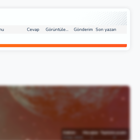
mu
Cevap
Görüntüleme
Gönderim
Son yazan
Katılım
Mesajlar
Tepkime puanı
3 Mar 2015
1
0