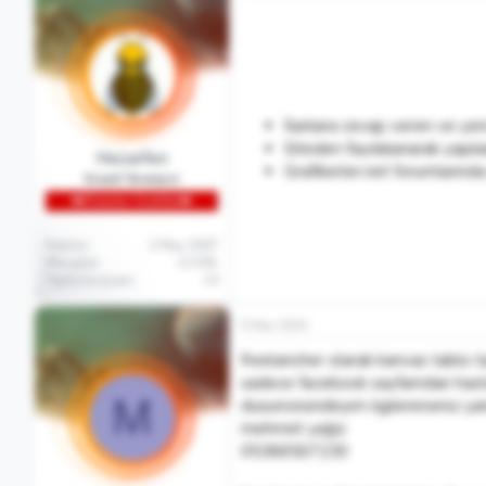
İlanlara cevap veren ve yen
Siteden faydalanarak yapıla
Hezarfen
Grafikerler.net forumlarında 
Kreatif Stratejist
👑Efsanevi Grafiker👑
Katılım
2 May 2007
Mesajlar
13,591
Tepkime puanı
14
5 Mar 2015
freelancher olarak kanvas tablo 
sadece facebook sayfamdan hastag
M
dusuncesındeyım ılgılenırsenız yan
mehmet yağız
05366507230