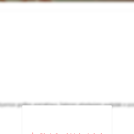
emize grafiker aramaktayız. İlgilenen arkadaşların aşağıdaki e-post