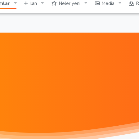
mlar
İlan
Neler yeni
Media
R