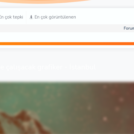
n çok tepki
En çok görüntülenen
Foru
e çalışacak grafiker - İstanbul