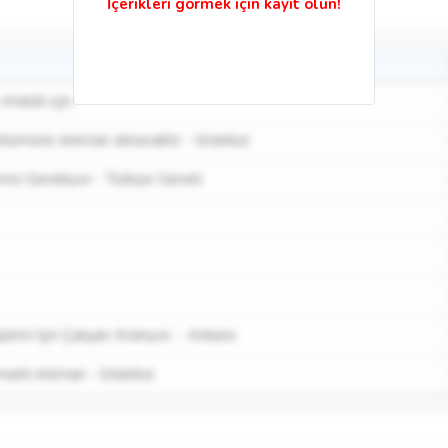
imalatı için
lümüne eleman alınacaktır - İstanbul
z Gerekiyor - Türkiye Geneli
lemi İçin Çalışan Aranıyor. - Ankara
amanlı eleman - İstanbul