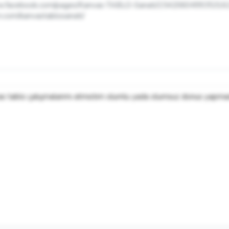
ww.facebook.com/pages/Kanvas-TABLO-Sanati/154206049935316
m.com/kanvastablosanati/
nvas tablo çalışmalarımı atmıstım olumlu yada olumsuz donus yapma