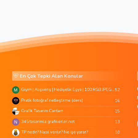
En Çok Tepki Alan Konular
Giyim | Alışveriş | Hediyelik Eşya | 100 RGB JPEG Images | 5920x4420 Pixels | 501 MB
52
M
Pratik fotoğraf netleştirme (ders)
16
Grafik Tasarim Cantam
15
345 tasarimla grafikerler.net
13
N
TP nedir? Nasıl verilir? Ne işe yarar?
10