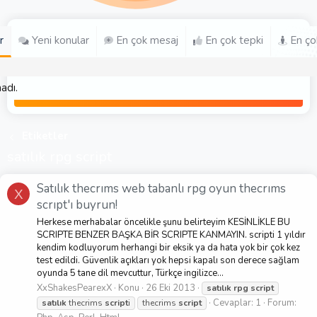
r
Yeni konular
En çok mesaj
En çok tepki
En ço
adı.
Etiketler
satılık rpg script
Satılık thecrıms web tabanlı rpg oyun thecrıms
X
scrıpt'ı buyrun!
Herkese merhabalar öncelikle şunu belirteyim KESİNLİKLE BU
SCRIPTE BENZER BAŞKA BİR SCRIPTE KANMAYIN. scripti 1 yıldır
kendim kodluyorum herhangi bir eksik ya da hata yok bir çok kez
test edildi. Güvenlik açıkları yok hepsi kapalı son derece sağlam
oyunda 5 tane dil mevcuttur, Türkçe ingilizce...
XxShakesPearexX
Konu
26 Eki 2013
satılık
rpg
script
Cevaplar: 1
Forum:
satılık
thecrims
script
i
thecrims
script