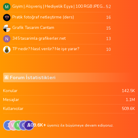
Giyim | Alışveriş | Hediyelik Eşya | 100 RGB JPEG Images | 5920x4420 Pixels | 501 MB
52
M
Pratik fotoğraf netleştirme (ders)
16
Grafik Tasarim Cantam
15
345 tasarimla grafikerler.net
13
N
TP nedir? Nasıl verilir? Ne işe yarar?
10
Forum İstatistikleri
Konular
142.5K
Mesajlar
1.1M
Kullanıcılar
509.6K
509.6K+
1
W
M
G
A
üyemiz ile büyümeye devam ediyoruz.