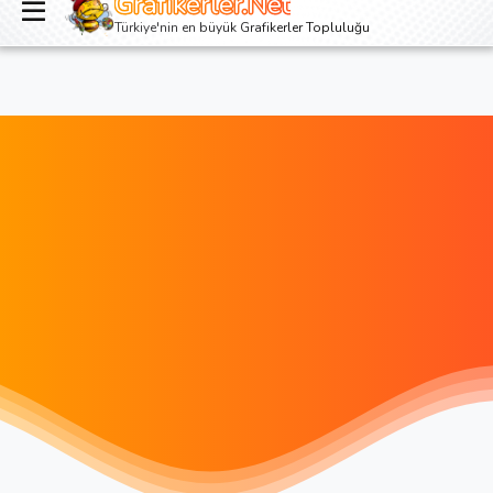
Grafikerler.Net
Giriş yap
Kayıt ol
Türkiye'nin en büyük Grafikerler Topluluğu