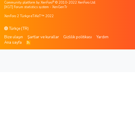
®
Community platform by XenForo
© 2010-2022 XenForo Ltd.
[XGT] Forum statistics system
- XenGenTr
XenForo 2 Türkçe eTiKeT™ 2022
Türkçe (TR)
Bize ulaşın
Şartlar ve kurallar
Gizlilik politikası
Yardım
Ana sayfa
R
S
S