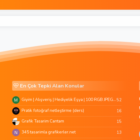
En Çok Tepki Alan Konular
Giyim | Alışveriş | Hediyelik Eşya | 100 RGB JPEG Images | 5920x4420 Pixels | 501 MB
52
M
Pratik fotoğraf netleştirme (ders)
16
Grafik Tasarim Cantam
15
345 tasarimla grafikerler.net
13
N