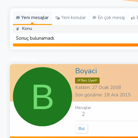
Yeni mesajlar
Yeni konular
En çok mesaj
E
Konu
#
Sonuç bulunamadı.
Kullanıcılar
Boyaci
B
🌱Yeni Üye🌱
Katılım
27 Ocak 2008
Son görülme
18 Ara 2015
Mesajlar
2
Bul