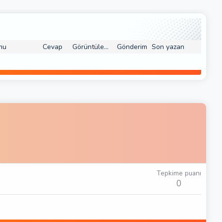
mu
Cevap
Görüntüleme
Gönderim
Son yazan
Tepkime puanı
0