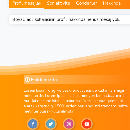
Profil mesajları
Son aktivite
Gönderiler
Hakkında
Boyaci adlı kullanıcının profili hakkında henüz mesaj yok.
Hakkımızda
Lorem Ipsum, dizgi ve baskı endüstrisinde kullanılan mıgır
metinlerdir. Lorem Ipsum, adı bilinmeyen bir matbaacının bir
hurufat numune kitabı oluşturmak üzere bir yazı galerisini
alarak karıştırdığı 1500'lerden beri endüstri standardı sahte
metinler olarak kullanılmıştır.