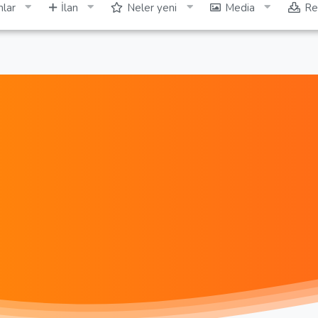
lar
İlan
Neler yeni
Media
Re