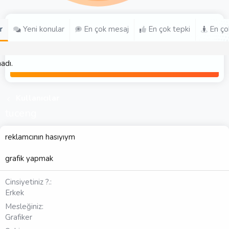
r
Yeni konular
En çok mesaj
En çok tepki
En ço
adı.
Kullanıcılar
tuceng
reklamcının hasıyıym
grafik yapmak
Cinsiyetiniz ?.
Erkek
Mesleğiniz
Grafiker