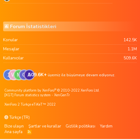
Forum İstatistikleri
Konular
142.5K
Mesajlar
1.1M
Kullanıcılar
509.6K
509.6K+
1
W
M
G
A
üyemiz ile büyümeye devam ediyoruz.
®
Community platform by XenForo
© 2010-2022 XenForo Ltd.
[XGT] Forum statistics system
- XenGenTr
XenForo 2 Türkçe eTiKeT™ 2022
Türkçe (TR)
Bize ulaşın
Şartlar ve kurallar
Gizlilik politikası
Yardım
Ana sayfa
R
S