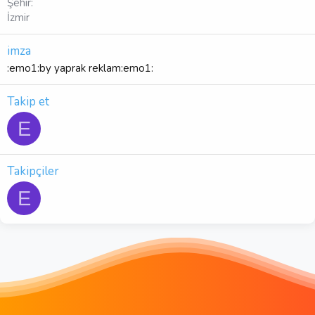
Şehir
İzmir
imza
:emo1:by yaprak reklam:emo1:
Takip et
E
Takipçiler
E