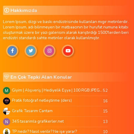
Hakkımızda
Lorem Ipsum, dizgi ve baskı endüstrisinde kullanılan mıgır metinlerdir.
Lorem Ipsum, adı bilinmeyen bir matbaacının bir hurufat numune kitabı
oluşturmak üzere bir yazı galerisini alarak karıştırdığı 1500'lerden beri
endüstri standardı sahte metinler olarak kullanılmıştır.
En Çok Tepki Alan Konular
Giyim | Alışveriş | Hediyelik Eşya | 100 RGB JPEG Images | 5920x4420 Pixels | 501 MB
52
M
Pratik fotoğraf netleştirme (ders)
16
Grafik Tasarim Cantam
15
345 tasarimla grafikerler.net
13
N
TP nedir? Nasıl verilir? Ne işe yarar?
10