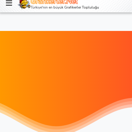
Grafikerler.Net
Giriş yap
Kayıt ol
Türkiye'nin en büyük Grafikerler Topluluğu