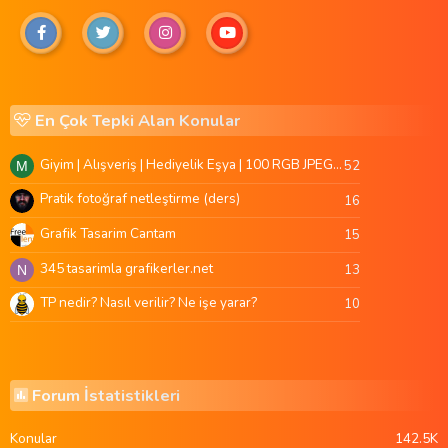
En Çok Tepki Alan Konular
Giyim | Alışveriş | Hediyelik Eşya | 100 RGB JPEG Images | 5920x4420 Pixels | 501 MB
52
M
Pratik fotoğraf netleştirme (ders)
16
Grafik Tasarim Cantam
15
345 tasarimla grafikerler.net
13
N
TP nedir? Nasıl verilir? Ne işe yarar?
10
Forum İstatistikleri
Konular
142.5K