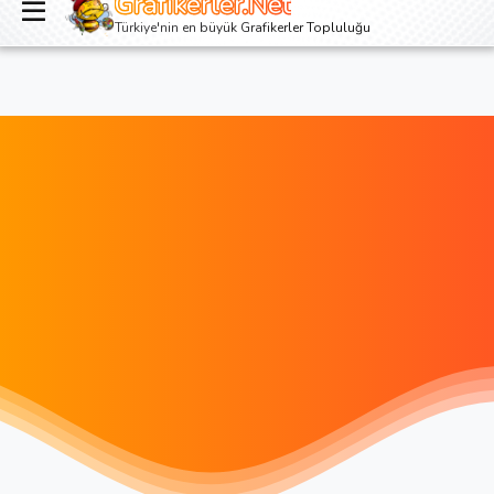
Grafikerler.Net
Giriş yap
Kayıt ol
Türkiye'nin en büyük Grafikerler Topluluğu