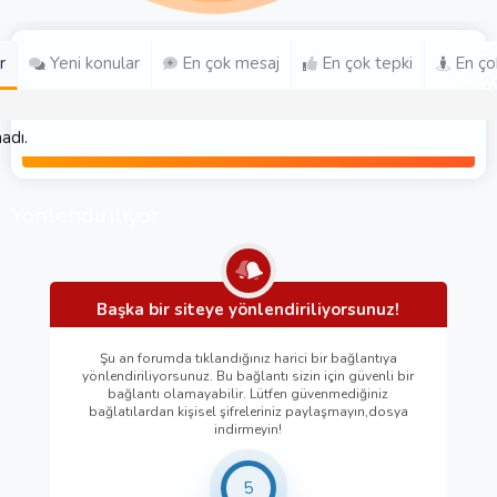
r
Yeni konular
En çok mesaj
En çok tepki
En ço
adı.
Yönlendiriliyor
Başka bir siteye yönlendiriliyorsunuz!
Şu an forumda tıklandığınız harici bir bağlantıya
yönlendiriliyorsunuz. Bu bağlantı sizin için güvenli bir
bağlantı olamayabilir. Lütfen güvenmediğiniz
bağlatılardan kişisel şifreleriniz paylaşmayın,dosya
indirmeyin!
5