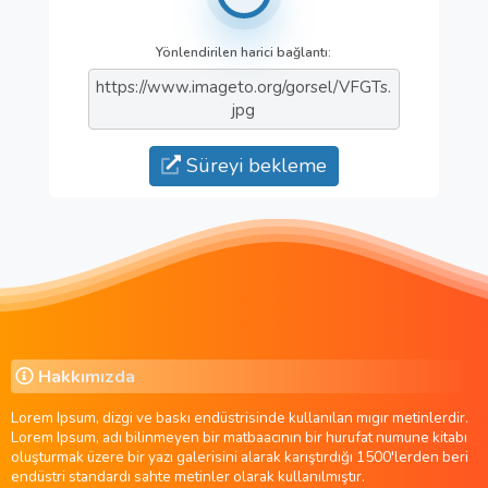
Yönlendirilen harici bağlantı:
https://www.imageto.org/gorsel/VFGTs.
jpg
Süreyi bekleme
Hakkımızda
Lorem Ipsum, dizgi ve baskı endüstrisinde kullanılan mıgır metinlerdir.
Lorem Ipsum, adı bilinmeyen bir matbaacının bir hurufat numune kitabı
oluşturmak üzere bir yazı galerisini alarak karıştırdığı 1500'lerden beri
endüstri standardı sahte metinler olarak kullanılmıştır.