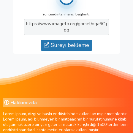
Yönlendirilen harici bağlantı:
https://www.imageto.org/gorsel/oqa6C.j
pg
Süreyi bekleme
Hakkımızda
Lorem Ipsum, dizgi ve baskı endüstrisinde kullanılan mıgır metinlerdir.
Lorem Ipsum, adı bilinmeyen bir matbaacının bir hurufat numune kitabı
oluşturmak üzere bir yazı galerisini alarak karıştırdığı 1500'lerden beri
endüstri standardı sahte metinler olarak kullanılmıştır.