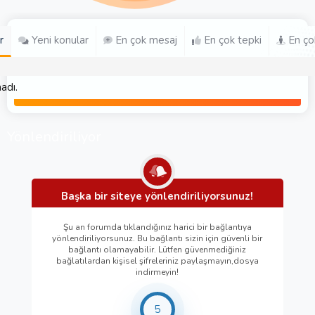
r
Yeni konular
En çok mesaj
En çok tepki
En ço
adı.
Yönlendiriliyor
Başka bir siteye yönlendiriliyorsunuz!
Şu an forumda tıklandığınız harici bir bağlantıya
yönlendiriliyorsunuz. Bu bağlantı sizin için güvenli bir
bağlantı olamayabilir. Lütfen güvenmediğiniz
bağlatılardan kişisel şifreleriniz paylaşmayın,dosya
indirmeyin!
5