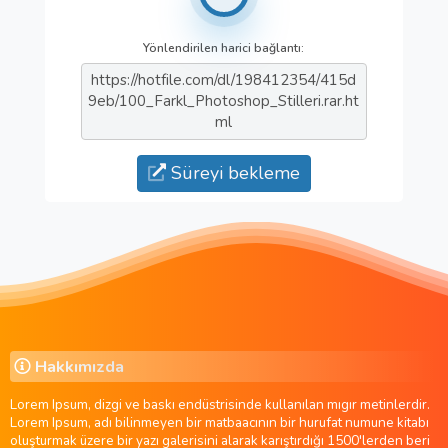
Yönlendirilen harici bağlantı:
https://hotfile.com/dl/198412354/415d
9eb/100_Farkl_Photoshop_Stilleri.rar.ht
ml
Süreyi bekleme
Hakkımızda
Lorem Ipsum, dizgi ve baskı endüstrisinde kullanılan mıgır metinlerdir.
Lorem Ipsum, adı bilinmeyen bir matbaacının bir hurufat numune kitabı
oluşturmak üzere bir yazı galerisini alarak karıştırdığı 1500'lerden beri