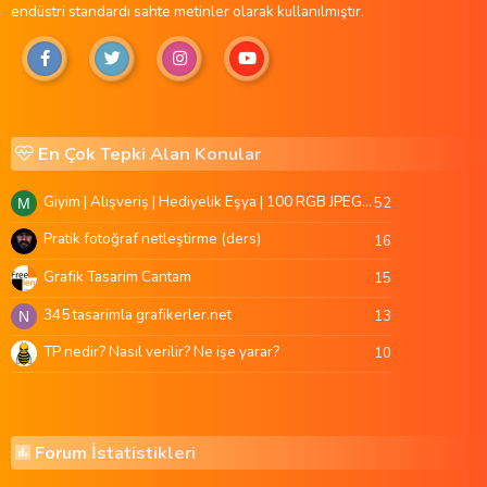
endüstri standardı sahte metinler olarak kullanılmıştır.
En Çok Tepki Alan Konular
Giyim | Alışveriş | Hediyelik Eşya | 100 RGB JPEG Images | 5920x4420 Pixels | 501 MB
52
M
Pratik fotoğraf netleştirme (ders)
16
Grafik Tasarim Cantam
15
345 tasarimla grafikerler.net
13
N
TP nedir? Nasıl verilir? Ne işe yarar?
10
Forum İstatistikleri