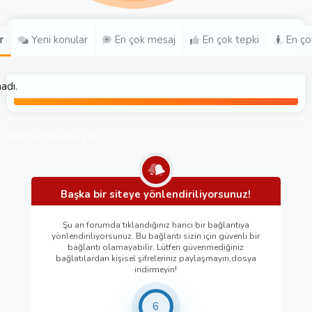
r
Yeni konular
En çok mesaj
En çok tepki
En ço
adı.
Yönlendiriliyor
Başka bir siteye yönlendiriliyorsunuz!
Şu an forumda tıklandığınız harici bir bağlantıya
yönlendiriliyorsunuz. Bu bağlantı sizin için güvenli bir
bağlantı olamayabilir. Lütfen güvenmediğiniz
bağlatılardan kişisel şifreleriniz paylaşmayın,dosya
indirmeyin!
6