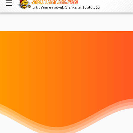
Grafikerler.Net
Giriş yap
Kayıt ol
Türkiye'nin en büyük Grafikerler Topluluğu