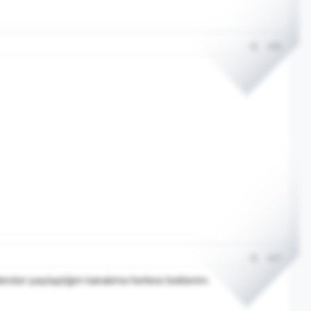
#86
#87
sler paylaştığım kanalıma herkesi beklerim.