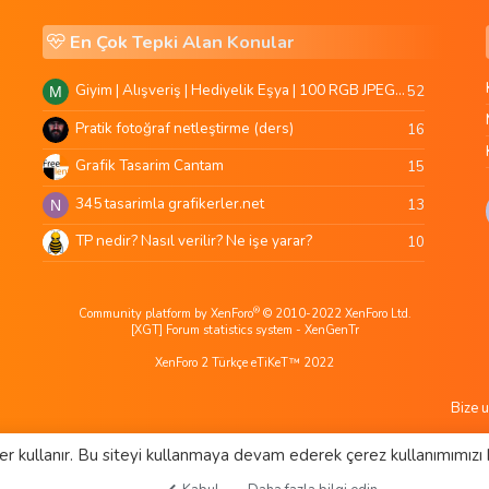
En Çok Tepki Alan Konular
Giyim | Alışveriş | Hediyelik Eşya | 100 RGB JPEG Images | 5920x4420 Pixels | 501 MB
52
M
Pratik fotoğraf netleştirme (ders)
16
Grafik Tasarim Cantam
15
345 tasarimla grafikerler.net
13
N
TP nedir? Nasıl verilir? Ne işe yarar?
10
®
Community platform by XenForo
© 2010-2022 XenForo Ltd.
[XGT] Forum statistics system
- XenGenTr
XenForo 2 Türkçe eTiKeT™ 2022
Bize u
er kullanır. Bu siteyi kullanmaya devam ederek çerez kullanımımızı 