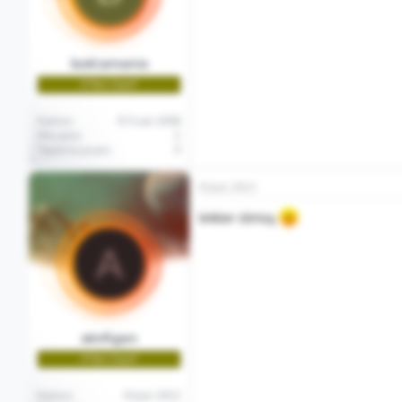
buklamania
🌱Yeni Üye🌱
Katılım
8 Ocak 2008
Mesajlar
2
Tepkime puanı
0
8 Şub 2013
linkler ölmüş
A
aknfigen
🌱Yeni Üye🌱
Katılım
8 Şub 2013