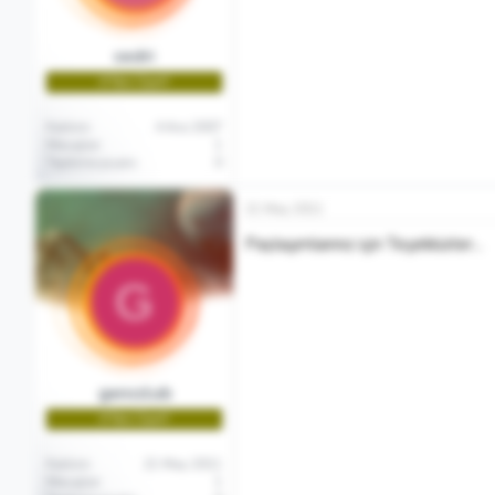
a
r
t
i
a
h
sedri
n
i
🌱Yeni Üye🌱
Katılım
4 Ara 2007
Mesajlar
1
Tepkime puanı
0
21 May 2011
Paylaşımlarınız için Teşekkürler...
G
gencclub
🌱Yeni Üye🌱
Katılım
21 May 2011
Mesajlar
1