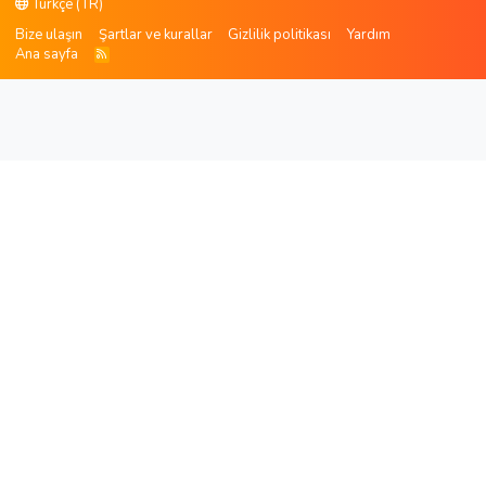
Türkçe (TR)
Bize ulaşın
Şartlar ve kurallar
Gizlilik politikası
Yardım
Ana sayfa
R
S
S