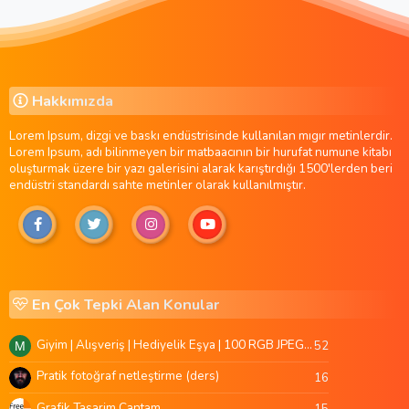
Hakkımızda
Lorem Ipsum, dizgi ve baskı endüstrisinde kullanılan mıgır metinlerdir.
Lorem Ipsum, adı bilinmeyen bir matbaacının bir hurufat numune kitabı
oluşturmak üzere bir yazı galerisini alarak karıştırdığı 1500'lerden beri
endüstri standardı sahte metinler olarak kullanılmıştır.
En Çok Tepki Alan Konular
Giyim | Alışveriş | Hediyelik Eşya | 100 RGB JPEG Images | 5920x4420 Pixels | 501 MB
52
M
Pratik fotoğraf netleştirme (ders)
16
Grafik Tasarim Cantam