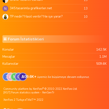
15
345 tasarimla grafikerler.net
13
N
TP nedir? Nasıl verilir? Ne işe yarar?
10
Forum İstatistikleri
Konular
142.5K
Mesajlar
1.1M
Kullanıcılar
509.6K
509.6K+
1
W
M
G
A
üyemiz ile büyümeye devam ediyoruz.
®
Community platform by XenForo
© 2010-2022 XenForo Ltd.
[XGT] Forum statistics system
- XenGenTr
XenForo 2 Türkçe eTiKeT™ 2022