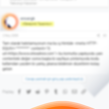
Teknoloji Haberleri
ensargk
⭐Deneyimli Tasarımcı⭐
2 May 2009
#2
Tam olarak hatırlamıyorum ma bu iş htmlde <meta HTTP-
EQUIV=”*******” content=”0;
url=https://www.siteadresi.com”> bu komutla yapılıyodu yani
contenteki değer sonra başka bi sayfaya yönleniyodu kodu
kafamdan yazdım bi yanlış çıkarsa bildirirsin düzeltirim kolay
gelsin
Cevap yazmak için giriş yap yada kayıt ol.
Facebook
Twitter
Reddit
Pinterest
Tumblr
WhatsApp
E-posta
Link
Paylaş: