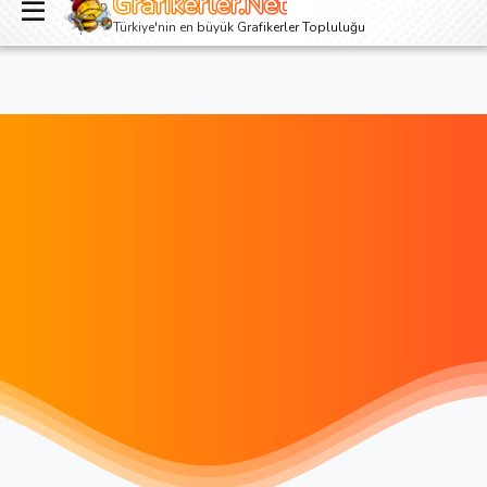
Grafikerler.Net
Giriş yap
Kayıt ol
Türkiye'nin en büyük Grafikerler Topluluğu