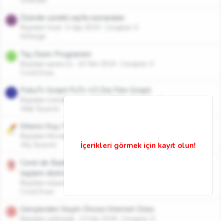
Graficafe
Dizinde sürekli sayfa numaraları
U
Başlatan Usyk
5 Ağu 2019
Cevaplar: 0
InDesign
Taş Dizim Programım
Q
Başlatan quiesc1s
24 Tem 2019
Cevaplar: 0
Corel Draw
PuhuTv Scripti PuTv V3 Dizi Film Scripti
S
Başlatan sneraksans1r
7 Tem 2019
Cevaplar: 0
Web Tasarımı
Erkenci Kuş / 9 Poster / Dizi
Başlatan Movieposter
1 Şub 2019
Cevaplar: 0
Afiş Tasarımı
Corel de Baskı üzerine taş çalışması ve farklı ölçüdeki
taşların dizimi
Başlatan esparanzatr
22 Eyl 2018
Cevaplar: 0
Corel Draw
Gençlerden Seçim Öncesi İnternet Dizisi
S
Başlatan salihzade
13 Haz 2018
Cevaplar: 0