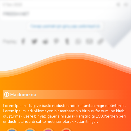
5 Tem 2018
#2
FREESH.NET
Cevap yazmak için giriş yap yada kayıt ol.
Facebook
Twitter
Reddit
Pinterest
Tumblr
WhatsApp
E-posta
Link
Paylaş:
Hakkımızda
Lorem Ipsum, dizgi ve baskı endüstrisinde kullanılan mıgır metinlerdir.
Lorem Ipsum, adı bilinmeyen bir matbaacının bir hurufat numune kitabı
oluşturmak üzere bir yazı galerisini alarak karıştırdığı 1500'lerden beri
endüstri standardı sahte metinler olarak kullanılmıştır.