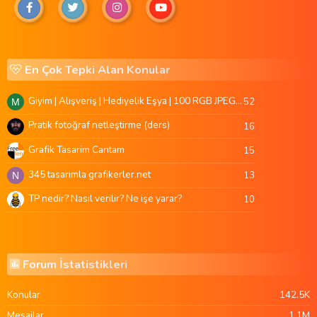
En Çok Tepki Alan Konular
Giyim | Alışveriş | Hediyelik Eşya | 100 RGB JPEG Images | 5920x4420 Pixels | 501 MB
52
M
Pratik fotoğraf netleştirme (ders)
16
Grafik Tasarim Cantam
15
345 tasarimla grafikerler.net
13
N
TP nedir? Nasıl verilir? Ne işe yarar?
10
Forum İstatistikleri
Konular
142.5K
Mesajlar
1.1M