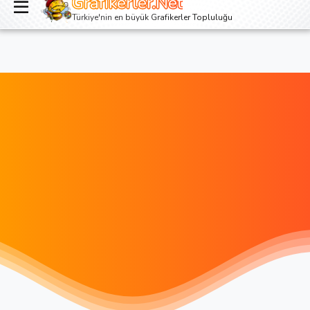
Grafikerler.Net
Giriş yap
Kayıt ol
Türkiye'nin en büyük Grafikerler Topluluğu