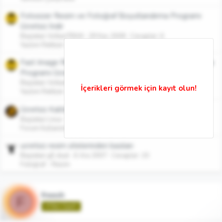
Fotosizer Resim ve Fotoğraf Boyutlandırma Programı
Ücretsiz İndir
Başlatan VolkanTEKiN
29 Kas 2008
Cevaplar: 6
Yazılım Rehberi
Fast Image Resizer Resimleri Toplu Halde Boyutlandırma
Programı Ücretsiz İndir
Başlatan VolkanTEKiN
29 Kas 2008
Cevaplar: 1
Yazılım Rehberi
Ücretsiz Kaliteli Resim Upload Sitesi
Başlatan Linux
24 Ağu 2008
Cevaplar: 8
Forum Kullanımı
ucretsiz resim sitelerinden bazıları
Başlatan g5 dual
6 Ara 2007
Cevaplar: 10
Fotoğraf - Resim
freesh
F
🌱Yeni Üye🌱