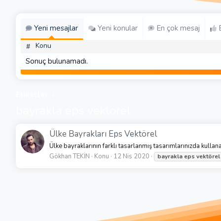
Yeni mesajlar
Yeni konular
En çok mesaj
E
Konu
#
Sonuç bulunamadı.
Etiketler
bayrakla eps vektörel
Ülke Bayrakları Eps Vektörel
Ülke bayraklarının farklı tasarlanmış tasarımlarınızda kullan
Gökhan TEKİN
Konu
12 Nis 2020
bayrakla
eps
vektörel