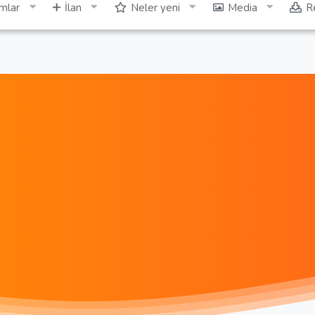
mlar
İlan
Neler yeni
Media
R