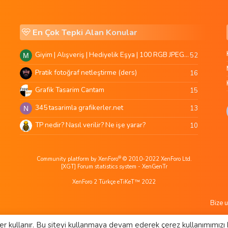
En Çok Tepki Alan Konular
Giyim | Alışveriş | Hediyelik Eşya | 100 RGB JPEG Images | 5920x4420 Pixels | 501 MB
52
M
Pratik fotoğraf netleştirme (ders)
16
Grafik Tasarim Cantam
15
345 tasarimla grafikerler.net
13
N
TP nedir? Nasıl verilir? Ne işe yarar?
10
®
Community platform by XenForo
© 2010-2022 XenForo Ltd.
[XGT] Forum statistics system
- XenGenTr
XenForo 2 Türkçe eTiKeT™ 2022
Bize u
er kullanır. Bu siteyi kullanmaya devam ederek çerez kullanımımızı 