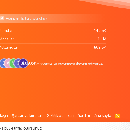
Forum İstatistikleri
Konular
142.5K
Mesajlar
1.1M
Kullanıcılar
509.6K
509.6K+
1
W
M
G
A
üyemiz ile büyümeye devam ediyoruz.
laşın
Şartlar ve kurallar
Gizlilik politikası
Yardım
Ana sayfa
R
S
S
kabul etmiş olursunuz.