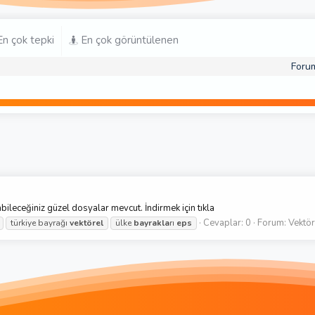
n çok tepki
En çok görüntülenen
Foru
abileceğiniz güzel dosyalar mevcut. İndirmek için tıkla
Cevaplar: 0
Forum:
Vektör
türkiye bayrağı
vektörel
ülke
bayrakla
rı
eps