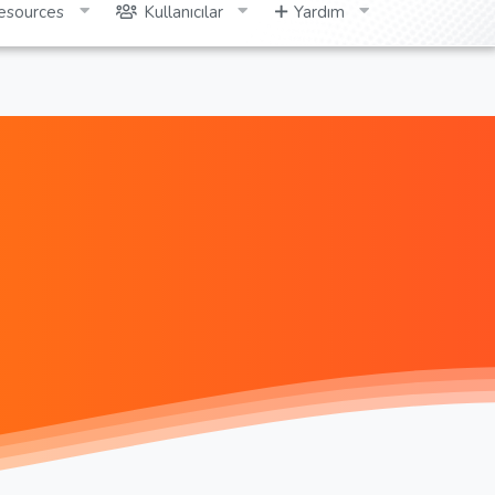
esources
Kullanıcılar
Yardım
Giriş yap
Kayıt ol
Ara