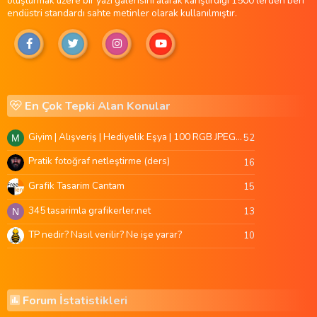
oluşturmak üzere bir yazı galerisini alarak karıştırdığı 1500'lerden beri
endüstri standardı sahte metinler olarak kullanılmıştır.
En Çok Tepki Alan Konular
Giyim | Alışveriş | Hediyelik Eşya | 100 RGB JPEG Images | 5920x4420 Pixels | 501 MB
52
M
Pratik fotoğraf netleştirme (ders)
16
Grafik Tasarim Cantam
15
345 tasarimla grafikerler.net
13
N
TP nedir? Nasıl verilir? Ne işe yarar?
10
Forum İstatistikleri