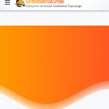
Grafikerler.Net
Giriş yap
Kayıt ol
Türkiye'nin en büyük Grafikerler Topluluğu