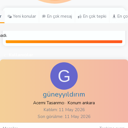
r
Yeni konular
En çok mesaj
En çok tepki
En ço
adı.
Kullanıcılar
G
güneyyıldırım
Acemi Tasarımcı
·
Konum
ankara
Katılım
11 May 2026
Son görülme
11 May 2026