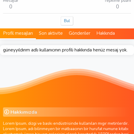
Mesajlar
Tepkime puanı
0
0
Bul
Profil mesajları
Son aktivite
Gönderiler
Hakkında
güneyyıldırım adlı kullanıcının profili hakkında henüz mesaj yok.
Hakkımızda
Lorem Ipsum, dizgi ve baskı endüstrisinde kullanılan mıgır metinlerdir.
Lorem Ipsum, adı bilinmeyen bir matbaacının bir hurufat numune kitabı