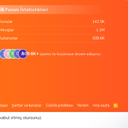
Forum İstatistikleri
Konular
142.5K
Mesajlar
1.1M
Kullanıcılar
509.6K
509.6K+
1
W
M
G
A
üyemiz ile büyümeye devam ediyoruz.
laşın
Şartlar ve kurallar
Gizlilik politikası
Yardım
Ana sayfa
R
S
S
kabul etmiş olursunuz.