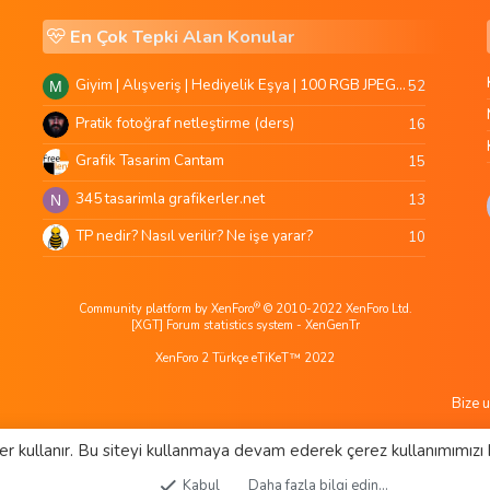
En Çok Tepki Alan Konular
Giyim | Alışveriş | Hediyelik Eşya | 100 RGB JPEG Images | 5920x4420 Pixels | 501 MB
52
M
Pratik fotoğraf netleştirme (ders)
16
Grafik Tasarim Cantam
15
345 tasarimla grafikerler.net
13
N
TP nedir? Nasıl verilir? Ne işe yarar?
10
®
Community platform by XenForo
© 2010-2022 XenForo Ltd.
[XGT] Forum statistics system
- XenGenTr
XenForo 2 Türkçe eTiKeT™ 2022
Bize u
er kullanır. Bu siteyi kullanmaya devam ederek çerez kullanımımızı 
Kabul
Daha fazla bilgi edin…