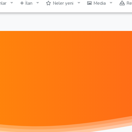
lar
İlan
Neler yeni
Media
Re