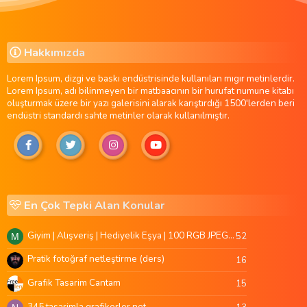
Hakkımızda
Lorem Ipsum, dizgi ve baskı endüstrisinde kullanılan mıgır metinlerdir.
Lorem Ipsum, adı bilinmeyen bir matbaacının bir hurufat numune kitabı
oluşturmak üzere bir yazı galerisini alarak karıştırdığı 1500'lerden beri
endüstri standardı sahte metinler olarak kullanılmıştır.
En Çok Tepki Alan Konular
Giyim | Alışveriş | Hediyelik Eşya | 100 RGB JPEG Images | 5920x4420 Pixels | 501 MB
52
M
Pratik fotoğraf netleştirme (ders)
16
Grafik Tasarim Cantam
15
345 tasarimla grafikerler.net