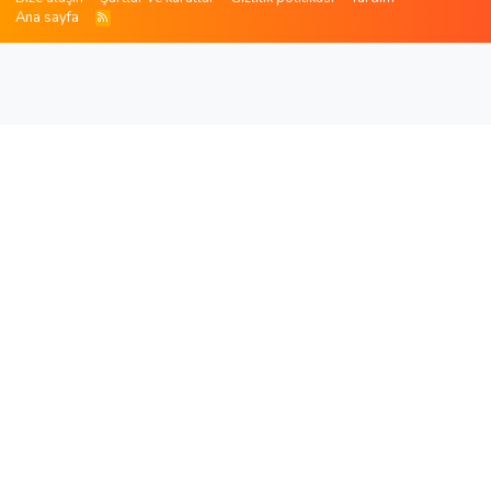
Ana sayfa
R
S
S