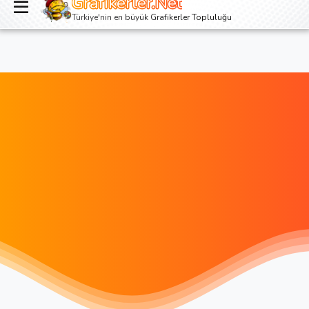
Grafikerler.Net
Giriş yap
Kayıt ol
Türkiye'nin en büyük Grafikerler Topluluğu