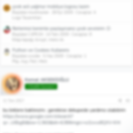
çook acil yağmur mobilya logosu lazım
M
Başlatan mustmaster
28 Eyl 2009
Cevaplar: 4
Logo Tasarımları
fikirlerinizi benimle paylaşırsanız çook sevinirim :D
Başlatan C4PK1N
14 Tem 2009
Cevaplar: 8
Kitap kapağı, broşür, menü vb.
Python ve Cookies Kullanımı
Başlatan xcoder
5 Haz 2009
Cevaplar: 1
Php, Asp, Perl, Html
Kemal AKSEKİOĞLU
♾️Grafik Gurusu♾️
11 Tem 2017
#2
bu linklere baktınızmı ; gerekirse dekupede yardımcı olabilirim
https://www.google.com.tr/search?
q=...UIBigB&biw=1360&bih=638#imgrc=oJ1ivvx8QXV-KM: