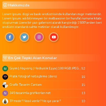
Hakkımızda
Lorem Ipsum, dizgi ve baskı endüstrisinde kullanılan mıgır metinlerdir.
Lorem Ipsum, adı bilinmeyen bir matbaacının bir hurufat numune kitabı
oluşturmak üzere bir yazı galerisini alarak karıştırdığı 1500'lerden beri
endüstri standardı sahte metinler olarak kullanılmıştır.
En Çok Tepki Alan Konular
Giyim | Alışveriş | Hediyelik Eşya | 100 RGB JPEG Images | 5920x4420 Pixels | 501 MB
52
M
Pratik fotoğraf netleştirme (ders)
16
Grafik Tasarim Cantam
15
345 tasarimla grafikerler.net
13
N
TP nedir? Nasıl verilir? Ne işe yarar?
10