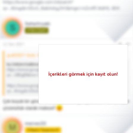
https://www.google.com.tr/search?
q=...#imgdii=0Sv0_8a6Arbg2M:&imgrc=nZo4fC4idML-BM:
Sehertryaki
S
🌱Yeni Üye🌱
11 Tem 2017
#3
grafi5907' Alıntı:
bu linklere baktınızmı ; gerekirse dekupede yardımcı olabilirim
https://www.google.com.tr/search?
q=...UIBigB&biw=1360&bih=638#imgrc=oJ1ivvx8QXV-KM:
https://www.google.com.tr/search?
q=...#imgdii=0Sv0_8a6Arbg2M:&imgrc=nZo4fC4idML-BM:
Çok büyük bir görsel olarak basılacak googledakiler kurtarmıyor
çözünürlük olarak malesef
mervec33
M
🏅Acemi Tasarımcı🏅