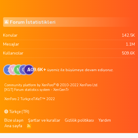
Forum İstatistikleri
Konular
142.5K
Mesajlar
1.1M
Kullanıcılar
509.6K
509.6K+
1
W
M
G
A
üyemiz ile büyümeye devam ediyoruz.
®
Community platform by XenForo
© 2010-2022 XenForo Ltd.
[XGT] Forum statistics system
- XenGenTr
XenForo 2 Türkçe eTiKeT™ 2022
Türkçe (TR)
Bize ulaşın
Şartlar ve kurallar
Gizlilik politikası
Yardım
Ana sayfa
R
S
S