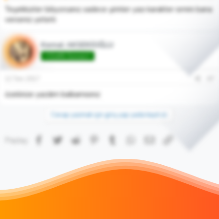
Teşekkürler biliyorsanız sadece şirinler yazı karakter ismini bana
verseniz yeterli
Kemal AKSEKİOĞLU
♾️Grafik Gurusu♾️
12 Tem 2017
#7
özelinize yazdım balkamısınız
Cevap yazmak için giriş yap yada kayıt ol.
Facebook
Twitter
Reddit
Pinterest
Tumblr
WhatsApp
E-posta
Link
Paylaş: