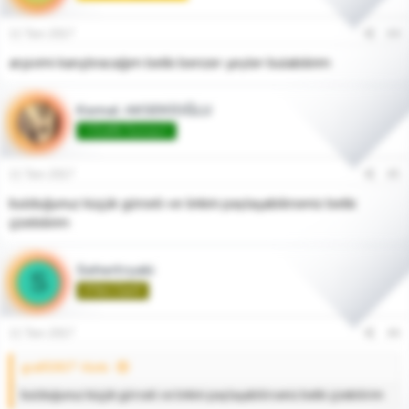
11 Tem 2017
#4
arşivimi karıştıracağım belki benzer şeyler bulabilirim
Kemal AKSEKİOĞLU
♾️Grafik Gurusu♾️
11 Tem 2017
#5
bulduğunuz küçük görseli ve linkini paylaşabilirseniz belki
çizebilirim
Sehertryaki
S
🌱Yeni Üye🌱
11 Tem 2017
#6
grafi5907' Alıntı:
bulduğunuz küçük görseli ve linkini paylaşabilirseniz belki çizebilirim