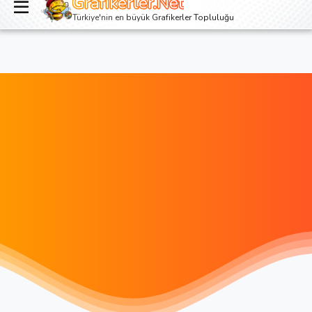
Grafikerler.Net
Giriş yap
Kayıt ol
Türkiye'nin en büyük Grafikerler Topluluğu