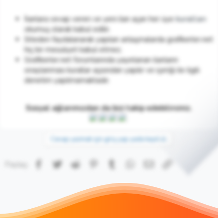
İlanlara cevap veren ve yeni ilan açan her üye
kuralları
okumuş olarak kabul edilir.
Siteden faydalanarak yapılan anlaşmalarda grafikerler.net
hiç bir mesuliyet kabul etmez.
Grafikerler.net forumlarında yayınlanan ilanların
onaylanması kurallar açısından yapılır ve içeriği ile ilgili
denetim yapılmamaktadır.
Sosyal ağlarımızdan da bizi takip edebilirsiniz.
Cevap yazmak için giriş yap yada kayıt ol.
Facebook
Twitter
Reddit
Pinterest
Tumblr
WhatsApp
E-posta
Link
Paylaş: