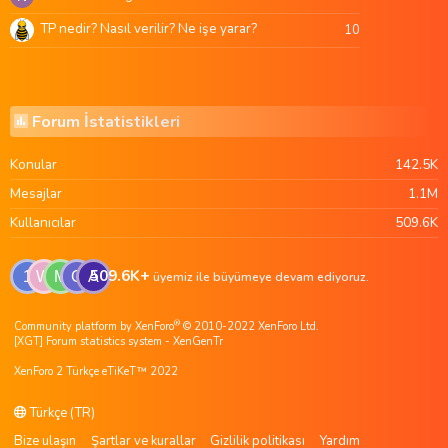
TP nedir? Nasıl verilir? Ne işe yarar?
10
Forum İstatistikleri
Konular
142.5K
Mesajlar
1.1M
Kullanıcılar
509.6K
509.6K+
1
W
M
G
A
üyemiz ile büyümeye devam ediyoruz.
®
Community platform by XenForo
© 2010-2022 XenForo Ltd.
[XGT] Forum statistics system
- XenGenTr
XenForo 2 Türkçe eTiKeT™ 2022
Türkçe (TR)
Bize ulaşın
Şartlar ve kurallar
Gizlilik politikası
Yardım