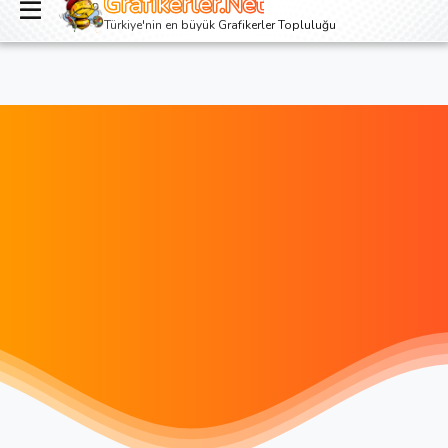
Grafikerler.Net
Giriş yap
Kayıt ol
Türkiye'nin en büyük Grafikerler Topluluğu