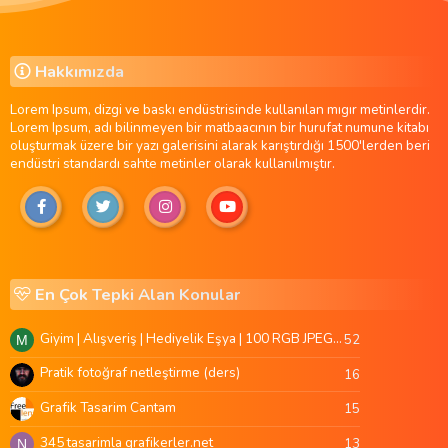
Hakkımızda
Lorem Ipsum, dizgi ve baskı endüstrisinde kullanılan mıgır metinlerdir.
Lorem Ipsum, adı bilinmeyen bir matbaacının bir hurufat numune kitabı
oluşturmak üzere bir yazı galerisini alarak karıştırdığı 1500'lerden beri
endüstri standardı sahte metinler olarak kullanılmıştır.
En Çok Tepki Alan Konular
Giyim | Alışveriş | Hediyelik Eşya | 100 RGB JPEG Images | 5920x4420 Pixels | 501 MB
52
M
Pratik fotoğraf netleştirme (ders)
16
Grafik Tasarim Cantam
15
345 tasarimla grafikerler.net
13
N