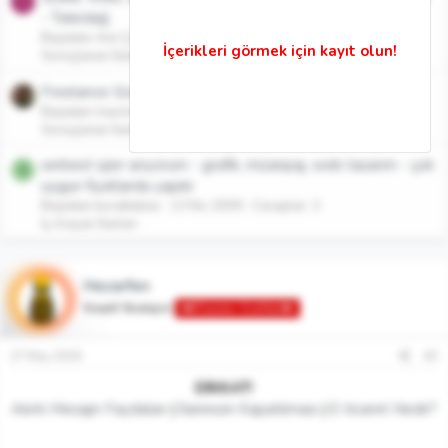
A
- Tekirdağ
Başlatan Anıl ÇORUK
24 Mar 2012
Cevaplar: 9
Sonuçlanan İlanlar
Freelance Grafik, 3D, Yazılım, Web Tasarım Çözümleri
Başlatan maxmny
19 Ara 2010
Cevaplar: 1
Sonuçlanan İlanlar
serbest işler arıyorum - grafik, mizanpaj, web tasarım - çok
B
uygun fiyatlarda yapılır
Başlatan buraktabas
13 Nis 2009
Cevaplar: 3
İş Arayan İlanları
Hezarfen
Kreatif Stratejist
👑Efsanevi Grafiker👑
27 May 2018
#2
DİKKAT!
Alıntı Mesajın Faydaları
|
İlanınızın Kapatılması
|
E-ticaret Nedir?