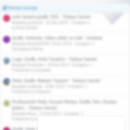
Benzer konular
web tasarım,grafik, SEO - Türkiye Geneli
G
Başlatan goakman
10 Haz 2015
Cevaplar: 1
İş Veren İlanları
Grafik, Website, Video efekt ve edit - İstanbul
B
Başlatan BulentAYDIN
6 Kas 2014
Cevaplar: 1
Sonuçlanan İlanlar
Logo, Grafik, Web Tasarımı - Türkiye Geneli
Başlatan foxtanitim
19 Haz 2013
Cevaplar: 1
Freelancer İş Arayanlar
Web, Grafik, Reklam Tasarım - Türkiye Geneli
Başlatan mstkrcgl
6 Mar 2013
Cevaplar: 1
Freelancer İş Arayanlar
Profesyonel Web, Sosyal Medya, Grafik, Film, Stüdyo
B
Çekim, - Türkiye Geneli
Başlatan Baxo
2 Ocak 2013
Cevaplar: 2
Freelancer İş Arayanlar
Grafik, Web, Endustriyel Tasarim / Corlu, Cerkezkoy, Saray