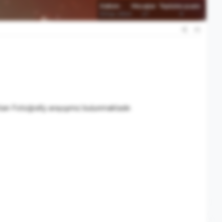
Katılım
Mesajlar
Tepkime puanı
6 Kas 2014
17
0
#1
tan Fotoğrafçı arayışımız bulunmaktadır.