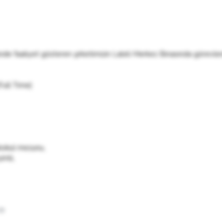
nde faaliyet gösteren şirketimizin Laleli Merkez Binasında görevle
ull Time)
kokul mezunu,
imli,
tr