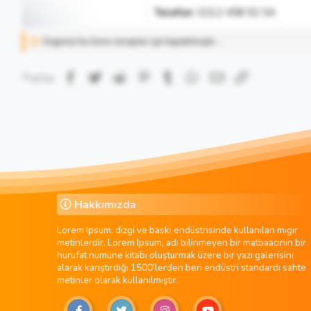
Telefon:
0212 458 92 54
Üzgünüz bu konu cevaplar için kapatılmıştır...
Facebook
Twitter
Reddit
Pinterest
Tumblr
WhatsApp
E-posta
Link
Paylaş:
Hakkımızda
Lorem Ipsum, dizgi ve baskı endüstrisinde kullanılan mıgır
metinlerdir. Lorem Ipsum, adı bilinmeyen bir matbaacının bir
hurufat numune kitabı oluşturmak üzere bir yazı galerisini
alarak karıştırdığı 1500'lerden beri endüstri standardı sahte
metinler olarak kullanılmıştır.