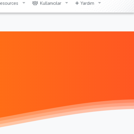
esources
Kullanıcılar
Yardım
Giriş yap
Kayıt ol
Ara