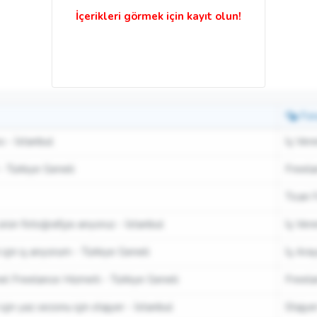
Fo
ı - İstanbul
İş Vere
Türkiye Geneli
Freela
Ticari 
ün fotoğrafçısı arıyoruz - İstanbul
İş Vere
çin iş arıyorum - Türkiye Geneli
İş Aray
el Freelance Hizmeti - Türkiye Geneli
Freela
için yaz sezonu için stajyer - İstanbul
Stajye