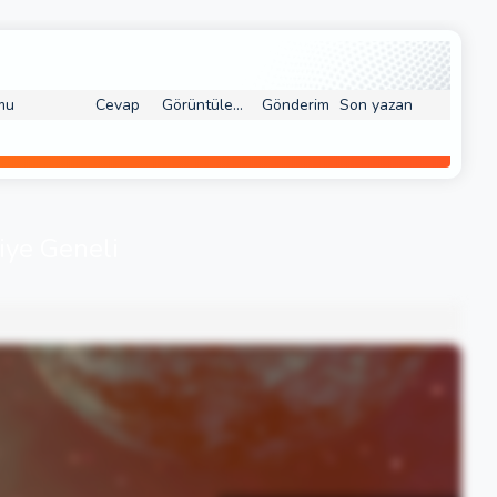
mu
Cevap
Görüntüleme
Gönderim
Son yazan
iye Geneli