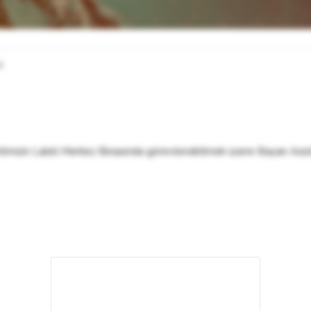
)
etimizin Laleli Merkez Binasında görevlendirilmek üzere Bayan Asis