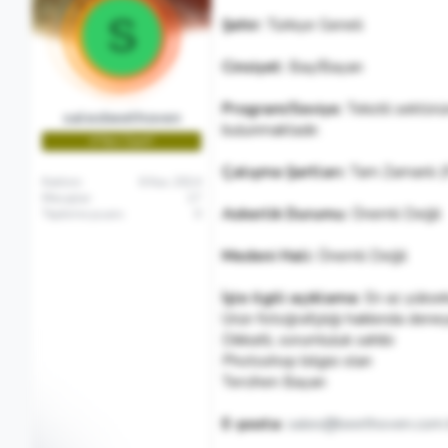
S
Şehir:
Türkiye Geneli
Cinsiyet:
Bay/Bayan
Program/Seviye:
Tekstil sektörü
salesbeethoven
bulunmaktadır.
🌱Yeni Üye🌱
Çalışma Şartları:
Tam Zamanlı (F
Katılım
6 Kas 2014
Mesajlar
17
Askerlik Durumu:
Önemli Değil
Tepkime puanı
0
Medeni Hali:
Önemli Değil
İşle ilgili açıklama:
En az yükse
Ürün fotoğrafçılığı hakkında deney
Dikkatli, sorumluluk sahibi
Photoshop bilgisi olan
Tercihen Bayan
E-posta:
sales@beethoven.com.