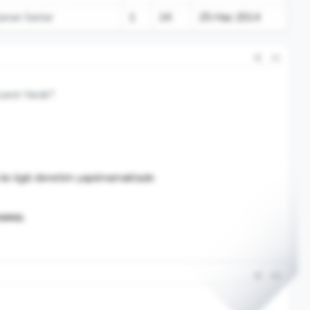
anan İlanlar
1
1K
25 Haz 2014
#2
caret Nedir?
 ile ilgili denetim yapılmamaktadır.
siniz.
#3