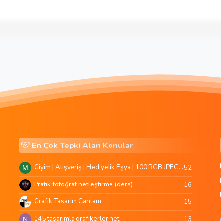
En Çok Tepki Alan Konular
Giyim | Alışveriş | Hediyelik Eşya | 100 RGB JPEG Images | 5920x4420 Pixels | 501 MB
52
M
Pratik fotoğraf netleştirme (ders)
16
Grafik Tasarim Cantam
15
345 tasarimla grafikerler.net
13
N