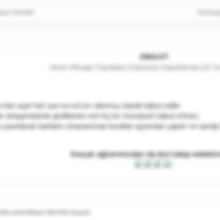
kiye Geneli
Sonuçl
DİKKAT!
Alıntı Mesajın Faydaları
|
İlanınızın Kapatılması
|
E-ti
i ilan açan her üye
kuralları
okumuş olarak kabul edilir.
n anlaşmalarda grafikerler.net hiç bir mesuliyet kabul etmez.
yayınlanan ilanların onaylanması kurallar açısından yapılır ve içeriği
Sosyal ağlarımızdan da bizi takip edebilir
fçı aramaktayız (tercihen bayan)