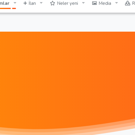
mlar
İlan
Neler yeni
Media
R