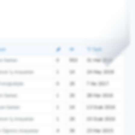
rum
Tarih
n İlanları
0
953
31 Mar 2021
ncer İş Arayanlar
1
1K
24 May 2018
Fotoğrafçılık
0
2K
7 Nis 2017
n İlanları
1
2K
28 Mar 2016
an İlanları
1
1K
13 Ocak 2016
ncer İş Arayanlar
1
2K
10 Ocak 2016
r Öğrenci Arayanlar
4
3K
23 Mar 2015