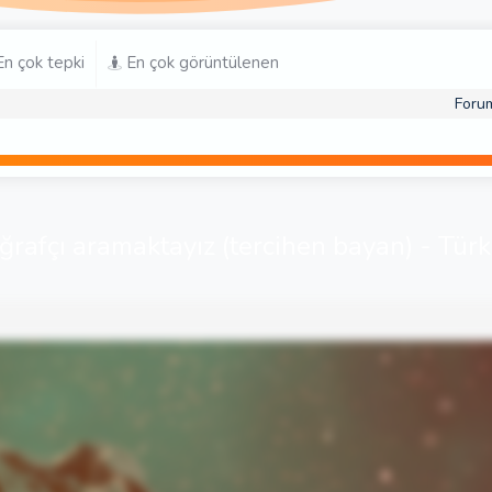
n çok tepki
En çok görüntülenen
Foru
rafçı aramaktayız (tercihen bayan) - Türk