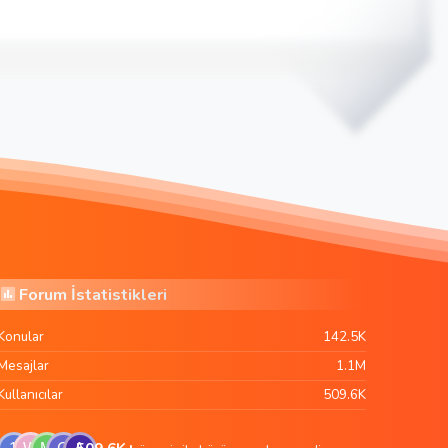
Forum İstatistikleri
Konular
142.5K
Mesajlar
1.1M
Kullanıcılar
509.6K