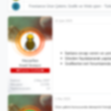
Freelance Ürün Çekimi, Grafik ve Web işleri - Tür
E
21 Şub 2015
İlanlara cevap veren ve yen
Siteden faydalanarak yapıla
Hezarfen
Grafikerler.net forumlarında 
Kreatif Stratejist
👑Efsanevi Grafiker👑
Katılım
2 May 2007
Mesajlar
13,591
Tepkime puanı
14
1 Mar 2015
Ürün çekimi konusunda deneyimli fotoğra