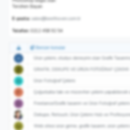
Photoshop bilgisi olan
Tercihen Bayan
E-posta:
sales@beethoven.com.tr
Telefon:
0212 458 92 54
Benzer konular
Ürün çekimi, stüdyo deneyimi olan Grafik Tasarımc
H
GRAFİK, DEKUPE VE ÜRÜN FOTOĞRAF ÇEKİMİ - 
Z
Ürün Fotoğraf Çekimi
G
Çoğunlukla takı ve mücevher çekimi yapabilecek ür
F
Freelance/Grafik tasarım ve Ürün Fotoğraf çekimi i
D
Dekupe, Retouch, Ürün Çekimi Hızlı ve Profesyon
Web sitesi ürün girme, grafik tasarım, ürün çekimi 
U