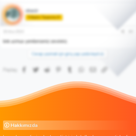
skacir
🏅Acemi Tasarımcı🏅
30 Ara 2010
#3
link ucmus yenilerseniz seviniriz.
Cevap yazmak için giriş yap yada kayıt ol.
Facebook
Twitter
Reddit
Pinterest
Tumblr
WhatsApp
E-posta
Link
Paylaş:
Hakkımızda