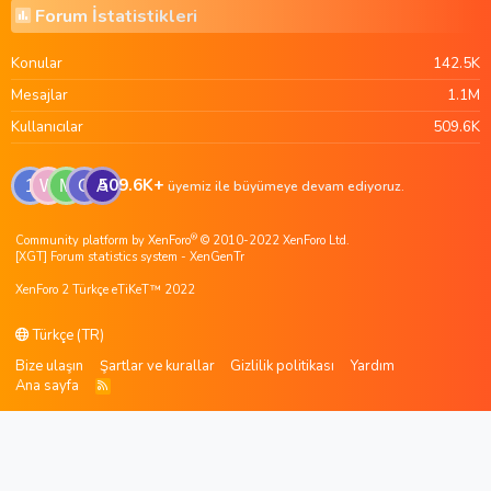
Forum İstatistikleri
Konular
142.5K
Mesajlar
1.1M
Kullanıcılar
509.6K
509.6K+
1
W
M
G
A
üyemiz ile büyümeye devam ediyoruz.
®
Community platform by XenForo
© 2010-2022 XenForo Ltd.
[XGT] Forum statistics system
- XenGenTr
XenForo 2 Türkçe eTiKeT™ 2022
Türkçe (TR)
Bize ulaşın
Şartlar ve kurallar
Gizlilik politikası
Yardım
Ana sayfa
R
S
S