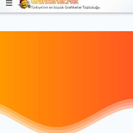
Grafikerler.Net
Giriş yap
Kayıt ol
Türkiye'nin en büyük Grafikerler Topluluğu