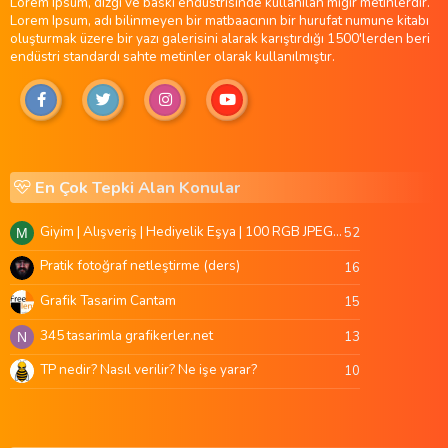
Lorem Ipsum, dizgi ve baskı endüstrisinde kullanılan mıgır metinlerdir.
Lorem Ipsum, adı bilinmeyen bir matbaacının bir hurufat numune kitabı
oluşturmak üzere bir yazı galerisini alarak karıştırdığı 1500'lerden beri
endüstri standardı sahte metinler olarak kullanılmıştır.
En Çok Tepki Alan Konular
Giyim | Alışveriş | Hediyelik Eşya | 100 RGB JPEG Images | 5920x4420 Pixels | 501 MB
52
M
Pratik fotoğraf netleştirme (ders)
16
Grafik Tasarim Cantam
15
345 tasarimla grafikerler.net
13
N
TP nedir? Nasıl verilir? Ne işe yarar?
10