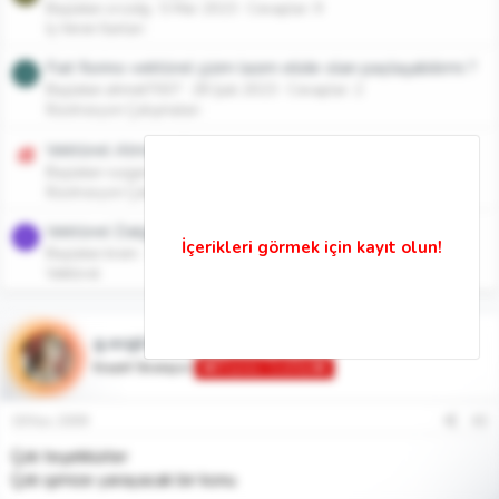
Başlatan srczdg
5 Mar 2023
Cevaplar: 9
İş Veren İlanları
Fiat fiorino vektörel çizim lazım elide olan paylaşabilirmi ?
A
Başlatan ahmet7007
28 Şub 2023
Cevaplar: 2
İllüstrasyon Çalışmaları
Vektörel Atmaca Çalışması
Başlatan ruzgardizayn
2 Ara 2022
Cevaplar: 0
İllüstrasyon Çalışmaları
Vektörel Dalgalanan Türkiye Bayrağı
K
Başlatan krem
18 Mar 2010
Cevaplar: 2
Vektörel
g.ecglr
Kreatif Stratejist
👑Efsanevi Grafiker👑
18 Kas 2009
#2
Çok teşekkürler
Çok işimize yarayacak bir konu