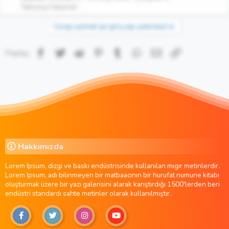
Teknoloji Haberleri
Cevap yazmak için giriş yap yada kayıt ol.
Facebook
Twitter
Reddit
Pinterest
Tumblr
WhatsApp
E-posta
Link
Paylaş:
Hakkımızda
Lorem Ipsum, dizgi ve baskı endüstrisinde kullanılan mıgır metinlerdir.
Lorem Ipsum, adı bilinmeyen bir matbaacının bir hurufat numune kitabı
oluşturmak üzere bir yazı galerisini alarak karıştırdığı 1500'lerden beri
endüstri standardı sahte metinler olarak kullanılmıştır.