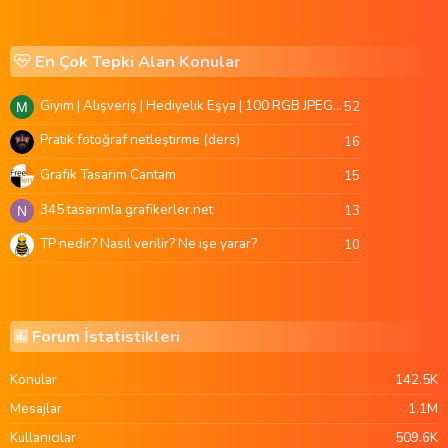
En Çok Tepki Alan Konular
Giyim | Alışveriş | Hediyelik Eşya | 100 RGB JPEG Images | 5920x4420 Pixels | 501 MB
52
M
Pratik fotoğraf netleştirme (ders)
16
Grafik Tasarim Cantam
15
345 tasarimla grafikerler.net
13
N
TP nedir? Nasıl verilir? Ne işe yarar?
10
Forum İstatistikleri
Konular
142.5K
Mesajlar
1.1M
Kullanıcılar
509.6K