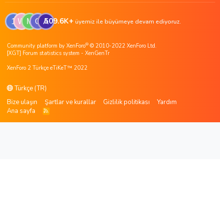
509.6K+
1
W
M
G
A
üyemiz ile büyümeye devam ediyoruz.
®
Community platform by XenForo
© 2010-2022 XenForo Ltd.
[XGT] Forum statistics system
- XenGenTr
XenForo 2 Türkçe eTiKeT™ 2022
Türkçe (TR)
Bize ulaşın
Şartlar ve kurallar
Gizlilik politikası
Yardım
Ana sayfa
R
S
S