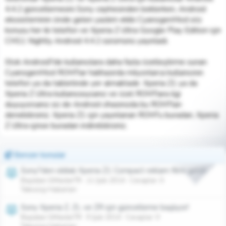
l
a
4.4.2 güncellemesini Sony cephesinden beklerken, Android
a
r
ekosisteminin önde gelen yazılım ekibi CyanogenMod söz
t
i
konusu her iki telefon ve Xperia Z Ultra Google Play Edition için
a
h
CM11 Nightly Android 4.4.2 sürümünü yayınladı.
n
i
Stok Android?de kullanıcılara daha fazla özelleştirme sunan
CyanogenMod ROM?lar halihazırda milyonlarca kullanıcının
telefon ya da tabletinde yer almaktadır. Xperia Z1 ya da
Xperia Z Ultra kullanıcısıysanız ve özel ROM?lara ilgi
duyuyorsanız siz de Android cihazınızda bu ROM?ları
denebilirsiniz. Xperia Z1 için yayınlanan ROM?u buradan, Xperia
Z Ultra içinse buradan indirebilirsiniz.
Benzer konular
Sony?den iddialı Xperia Z1 Compact reklam filmi geldi!
Başlatan GMasterTR
11 Şub 2014
Cevaplar: 0
Teknoloji Haberleri
Sony Xperia Z, ZL ve ZR için güncelleme başlıyor!
Başlatan GMasterTR
9 Şub 2014
Cevaplar: 0