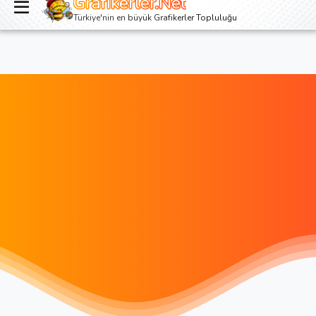
Grafikerler.Net
Giriş yap
Kayıt ol
Türkiye'nin en büyük Grafikerler Topluluğu