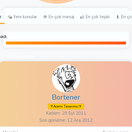
r
Yeni konular
En çok mesaj
En çok tepki
En ço
adı.
Kullanıcılar
Bortener
🏅Acemi Tasarımcı🏅
Katılım
29 Eyl 2011
Son görülme
12 Ara 2012