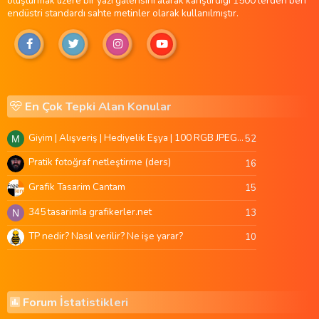
oluşturmak üzere bir yazı galerisini alarak karıştırdığı 1500'lerden beri
endüstri standardı sahte metinler olarak kullanılmıştır.
En Çok Tepki Alan Konular
Giyim | Alışveriş | Hediyelik Eşya | 100 RGB JPEG Images | 5920x4420 Pixels | 501 MB
52
M
Pratik fotoğraf netleştirme (ders)
16
Grafik Tasarim Cantam
15
345 tasarimla grafikerler.net
13
N
TP nedir? Nasıl verilir? Ne işe yarar?
10
Forum İstatistikleri