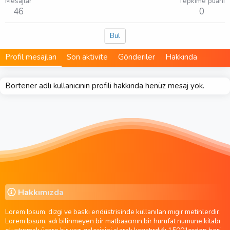
Mesajlar
Tepkime puanı
46
0
Bul
Profil mesajları
Son aktivite
Gönderiler
Hakkında
Bortener adlı kullanıcının profili hakkında henüz mesaj yok.
Hakkımızda
Lorem Ipsum, dizgi ve baskı endüstrisinde kullanılan mıgır metinlerdir.
Lorem Ipsum, adı bilinmeyen bir matbaacının bir hurufat numune kitabı