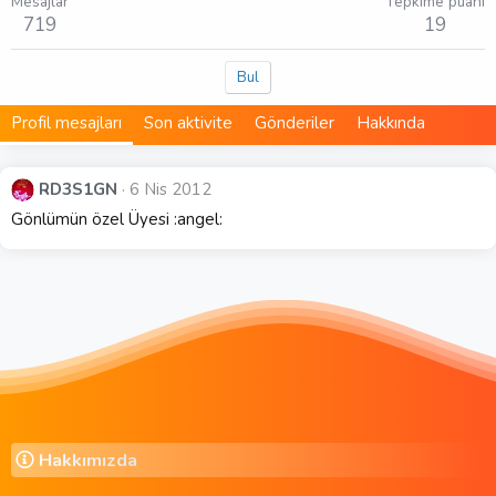
Mesajlar
Tepkime puanı
719
19
Bul
Profil mesajları
Son aktivite
Gönderiler
Hakkında
RD3S1GN
6 Nis 2012
Gönlümün özel Üyesi :angel:
Hakkımızda