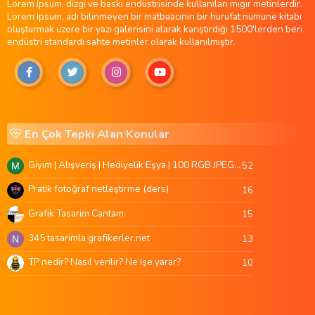
Lorem Ipsum, dizgi ve baskı endüstrisinde kullanılan mıgır metinlerdir.
Lorem Ipsum, adı bilinmeyen bir matbaacının bir hurufat numune kitabı
oluşturmak üzere bir yazı galerisini alarak karıştırdığı 1500'lerden beri
endüstri standardı sahte metinler olarak kullanılmıştır.
En Çok Tepki Alan Konular
Giyim | Alışveriş | Hediyelik Eşya | 100 RGB JPEG Images | 5920x4420 Pixels | 501 MB
52
M
Pratik fotoğraf netleştirme (ders)
16
Grafik Tasarim Cantam
15
345 tasarimla grafikerler.net
13
N
TP nedir? Nasıl verilir? Ne işe yarar?
10