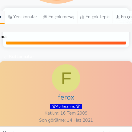
r
Yeni konular
En çok mesaj
En çok tepki
En ço
adı.
Kullanıcılar
F
ferox
🏆Pro Tasarımcı🏆
Katılım
16 Tem 2009
Son görülme
14 Haz 2021