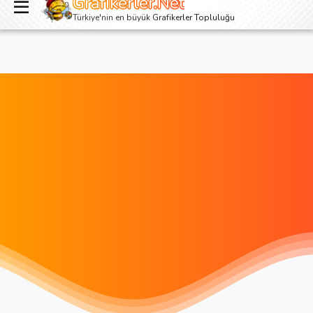
Grafikerler.Net
Giriş yap
Kayıt ol
Türkiye'nin en büyük Grafikerler Topluluğu