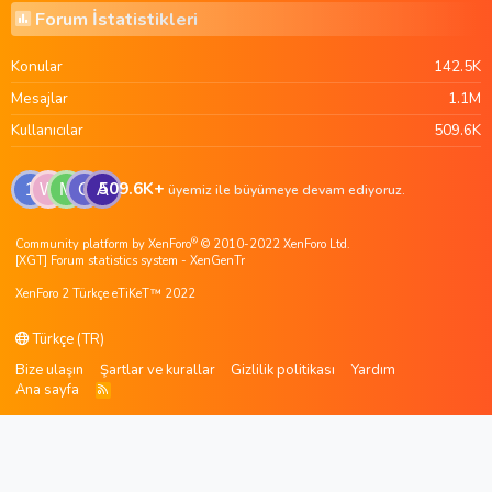
Forum İstatistikleri
Konular
142.5K
Mesajlar
1.1M
Kullanıcılar
509.6K
509.6K+
1
W
M
G
A
üyemiz ile büyümeye devam ediyoruz.
®
Community platform by XenForo
© 2010-2022 XenForo Ltd.
[XGT] Forum statistics system
- XenGenTr
XenForo 2 Türkçe eTiKeT™ 2022
Türkçe (TR)
Bize ulaşın
Şartlar ve kurallar
Gizlilik politikası
Yardım
Ana sayfa
R
S
S