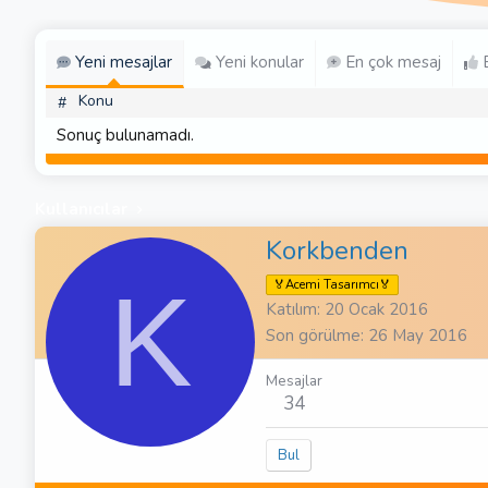
Yeni mesajlar
Yeni konular
En çok mesaj
E
Konu
#
Sonuç bulunamadı.
Kullanıcılar
Korkbenden
K
🏅Acemi Tasarımcı🏅
Katılım
20 Ocak 2016
Son görülme
26 May 2016
Mesajlar
34
Bul