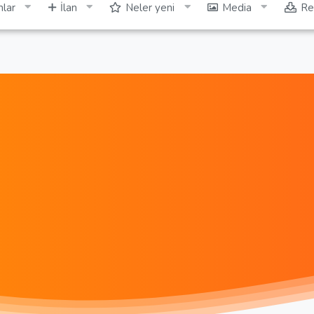
lar
İlan
Neler yeni
Media
Re