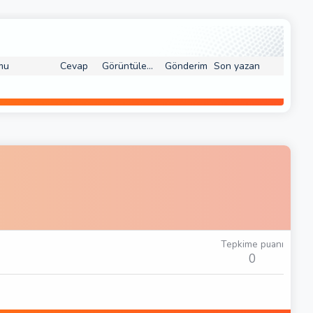
mu
Cevap
Görüntüleme
Gönderim
Son yazan
Tepkime puanı
0