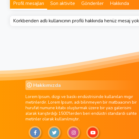
Profil mesajları
Son aktivite
Gönderiler
Hakkında
Korkbenden adlı kullanıcının profili hakkında henüz mesaj yok
Hakkımızda
Lorem Ipsum, dizgi ve baskı endüstrisinde kullanılan mıgır
metinlerdir. Lorem Ipsum, adı bilinmeyen bir matbaacının bir
hurufat numune kitabı oluşturmak üzere bir yazı galerisini
alarak karıştırdığı 1500'lerden beri endüstri standardı sahte
metinler olarak kullanılmıştır.