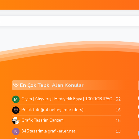
.
En Çok Tepki Alan Konular
Giyim | Alışveriş | Hediyelik Eşya | 100 RGB JPEG Images | 5920x4420 Pixels | 501 MB
52
M
Pratik fotoğraf netleştirme (ders)
16
Grafik Tasarim Cantam
15
345 tasarimla grafikerler.net
13
N