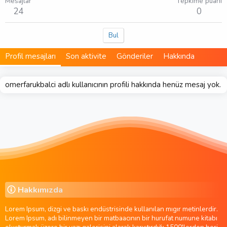
Mesajlar
Tepkime puanı
24
0
Bul
Profil mesajları
Son aktivite
Gönderiler
Hakkında
omerfarukbalci adlı kullanıcının profili hakkında henüz mesaj yok.
Hakkımızda
Lorem Ipsum, dizgi ve baskı endüstrisinde kullanılan mıgır metinlerdir.
Lorem Ipsum, adı bilinmeyen bir matbaacının bir hurufat numune kitabı