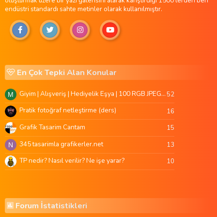
oluşturmak üzere bir yazı galerisini alarak karıştırdığı 1500'lerden beri
endüstri standardı sahte metinler olarak kullanılmıştır.
En Çok Tepki Alan Konular
Giyim | Alışveriş | Hediyelik Eşya | 100 RGB JPEG Images | 5920x4420 Pixels | 501 MB
52
M
Pratik fotoğraf netleştirme (ders)
16
Grafik Tasarim Cantam
15
345 tasarimla grafikerler.net
13
N
TP nedir? Nasıl verilir? Ne işe yarar?
10
Forum İstatistikleri