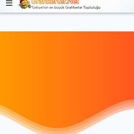
Grafikerler.Net
Giriş yap
Kayıt ol
Türkiye'nin en büyük Grafikerler Topluluğu