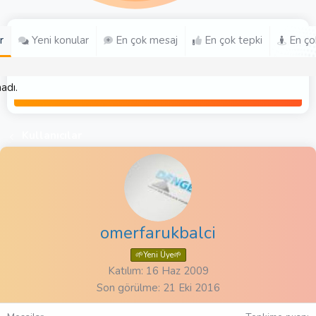
r
Yeni konular
En çok mesaj
En çok tepki
En ço
adı.
Kullanıcılar
omerfarukbalci
🌱Yeni Üye🌱
Katılım
16 Haz 2009
Son görülme
21 Eki 2016