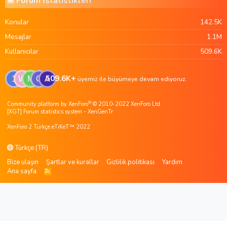
Forum İstatistikleri
Konular
142.5K
Mesajlar
1.1M
Kullanıcılar
509.6K
509.6K+
1
W
M
G
A
üyemiz ile büyümeye devam ediyoruz.
®
Community platform by XenForo
© 2010-2022 XenForo Ltd.
[XGT] Forum statistics system
- XenGenTr
XenForo 2 Türkçe eTiKeT™ 2022
Türkçe (TR)
Bize ulaşın
Şartlar ve kurallar
Gizlilik politikası
Yardım
Ana sayfa
R
S
S