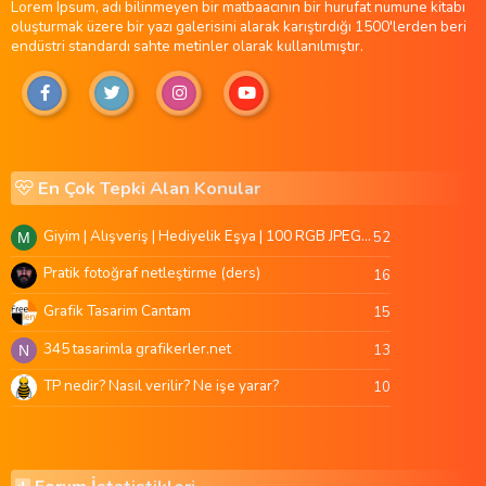
Lorem Ipsum, adı bilinmeyen bir matbaacının bir hurufat numune kitabı
oluşturmak üzere bir yazı galerisini alarak karıştırdığı 1500'lerden beri
endüstri standardı sahte metinler olarak kullanılmıştır.
En Çok Tepki Alan Konular
Giyim | Alışveriş | Hediyelik Eşya | 100 RGB JPEG Images | 5920x4420 Pixels | 501 MB
52
M
Pratik fotoğraf netleştirme (ders)
16
Grafik Tasarim Cantam
15
345 tasarimla grafikerler.net
13
N
TP nedir? Nasıl verilir? Ne işe yarar?
10