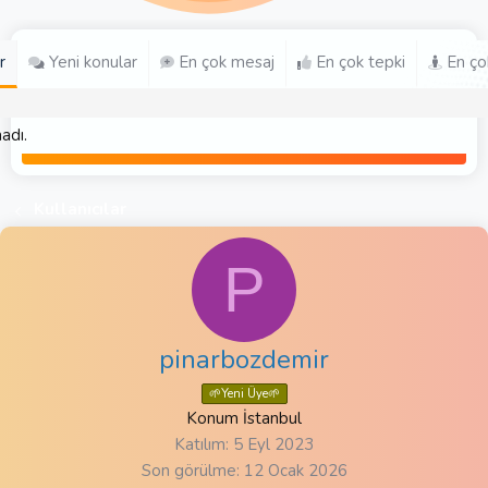
r
Yeni konular
En çok mesaj
En çok tepki
En ço
adı.
Kullanıcılar
P
pinarbozdemir
🌱Yeni Üye🌱
Konum
İstanbul
Katılım
5 Eyl 2023
Son görülme
12 Ocak 2026