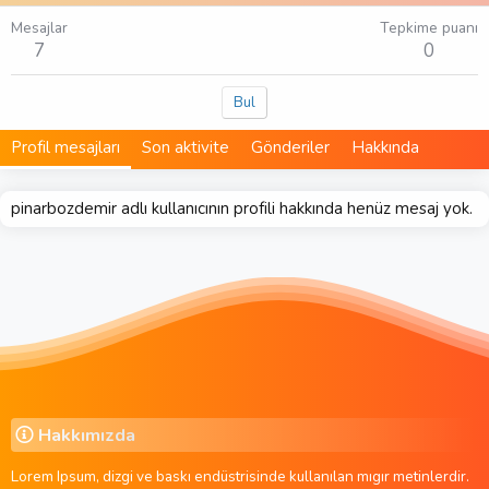
Mesajlar
Tepkime puanı
7
0
Bul
Profil mesajları
Son aktivite
Gönderiler
Hakkında
pinarbozdemir adlı kullanıcının profili hakkında henüz mesaj yok.
Hakkımızda
Lorem Ipsum, dizgi ve baskı endüstrisinde kullanılan mıgır metinlerdir.