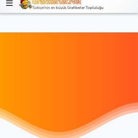
Grafikerler.Net
Giriş yap
Kayıt ol
Türkiye'nin en büyük Grafikerler Topluluğu