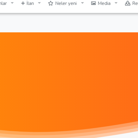
lar
İlan
Neler yeni
Media
Re