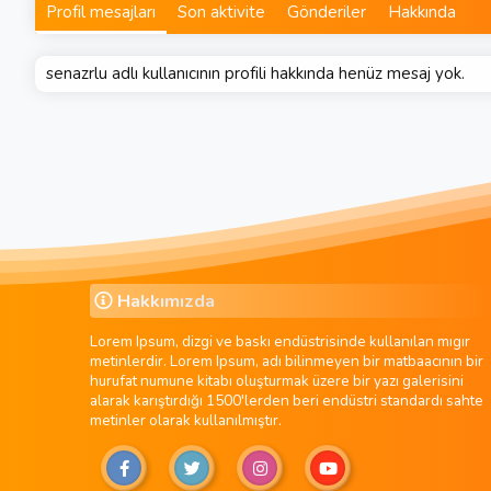
Profil mesajları
Son aktivite
Gönderiler
Hakkında
senazrlu adlı kullanıcının profili hakkında henüz mesaj yok.
Hakkımızda
Lorem Ipsum, dizgi ve baskı endüstrisinde kullanılan mıgır
metinlerdir. Lorem Ipsum, adı bilinmeyen bir matbaacının bir
hurufat numune kitabı oluşturmak üzere bir yazı galerisini
alarak karıştırdığı 1500'lerden beri endüstri standardı sahte
metinler olarak kullanılmıştır.