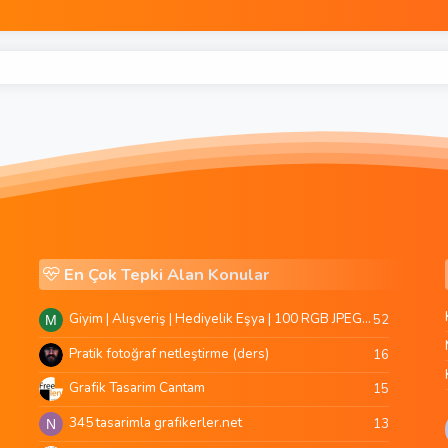
En Çok Tepki Alan Konular
Giyim | Alışveriş | Hediyelik Eşya | 100 RGB JPEG Images | 5920x4420 Pixels | 501 MB
52
M
Pratik fotoğraf netleştirme (ders)
16
Grafik Tasarim Cantam
15
345 tasarimla grafikerler.net
13
N