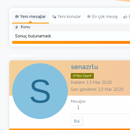
Yeni mesajlar
Yeni konular
En çok mesaj
E
Konu
#
Sonuç bulunamadı.
Kullanıcılar
senazrlu
S
🌱Yeni Üye🌱
Katılım
13 Mar 2020
Son görülme
13 Mar 2020
Mesajlar
1
Bul