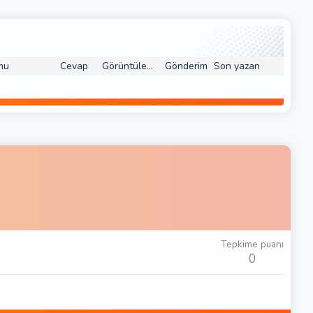
mu
Cevap
Görüntüleme
Gönderim
Son yazan
Tepkime puanı
0