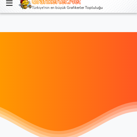
Grafikerler.Net
Giriş yap
Kayıt ol
Türkiye'nin en büyük Grafikerler Topluluğu