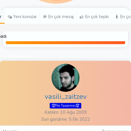
r
Yeni konular
En çok mesaj
En çok tepki
En ço
adı.
Kullanıcılar
vasili_zaitzev
🏆Pro Tasarımcı🏆
Katılım
10 Ağu 2009
Son görülme
5 Eki 2022