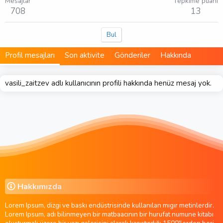
Mesajlar
Tepkime puanı
708
13
Bul
Profil mesajları
Son aktivite
Gönderiler
Hakkında
vasili_zaitzev adlı kullanıcının profili hakkında henüz mesaj yok.
Hakkımızda
Lorem Ipsum, dizgi ve baskı endüstrisinde kullanılan mıgır metinlerdir.
Lorem Ipsum, adı bilinmeyen bir matbaacının bir hurufat numune kitabı