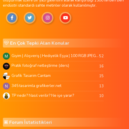
oluşturmak üzere bir yazı galerisini alarak karıştırdığı 1500'lerden beri
endüstri standardı sahte metinler olarak kullanılmıştır.
En Çok Tepki Alan Konular
Giyim | Alışveriş | Hediyelik Eşya | 100 RGB JPEG Images | 5920x4420 Pixels | 501 MB
52
M
Pratik fotoğraf netleştirme (ders)
16
Grafik Tasarim Cantam
15
345 tasarimla grafikerler.net
13
N
TP nedir? Nasıl verilir? Ne işe yarar?
10
Forum İstatistikleri