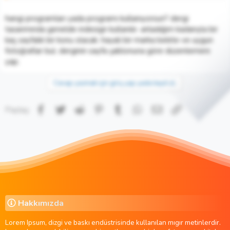
hangi programları yada programı kullanıyorsun? dergi
tasarımında genelde indesign kullanılır. anladığım kadarıyla bir
kaç sayfalık bir konu olacak. hayali bir marka belirle ve uygun
fotoğraflar bul. derginin sayfa şablonuna göre düzenlemeni
yap.
Cevap yazmak için giriş yap yada kayıt ol.
Facebook
Twitter
Reddit
Pinterest
Tumblr
WhatsApp
E-posta
Link
Paylaş:
Hakkımızda
Lorem Ipsum, dizgi ve baskı endüstrisinde kullanılan mıgır metinlerdir.