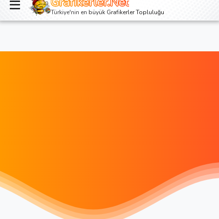
Grafikerler.Net
Giriş yap
Kayıt ol
Türkiye'nin en büyük Grafikerler Topluluğu