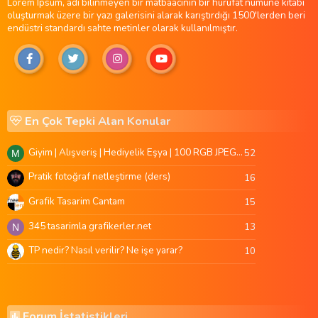
Lorem Ipsum, adı bilinmeyen bir matbaacının bir hurufat numune kitabı
oluşturmak üzere bir yazı galerisini alarak karıştırdığı 1500'lerden beri
endüstri standardı sahte metinler olarak kullanılmıştır.
En Çok Tepki Alan Konular
Giyim | Alışveriş | Hediyelik Eşya | 100 RGB JPEG Images | 5920x4420 Pixels | 501 MB
52
M
Pratik fotoğraf netleştirme (ders)
16
Grafik Tasarim Cantam
15
345 tasarimla grafikerler.net
13
N
TP nedir? Nasıl verilir? Ne işe yarar?
10
Forum İstatistikleri