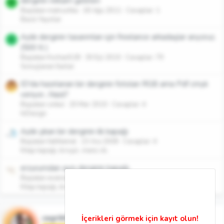
derginin reklam gelirleri
M
Başlatan matrushka
18 Ağu 2011
Cevaplar: 1
Basılı Yayınlar
Aylık derginin tasarımları için freelance arkadaşlar arıyoruz.
K
(500 tl )
Başlatan Korhan528
30 Eyl 2010
Cevaplar: 79
Sonuçlanan İlanlar
ID'da hazırlanan bir derginin fotoları RGB ama Pdf cmyk
veriyor...Nasıl?
Başlatan sinkul
20 Mar 2010
Cevaplar: 4
InDesign
Aylık çıkan bir derginin ilk kapağı
Başlatan fatihtemel
23 Ara 2008
Cevaplar: 4
Kitap kapağı, broşür, menü vb.
erzurumdan aynı derginin kapağı
Başlatan evenstar-1
7 Mar 2008
Cevaplar: 5
Kitap kapağı, broşür, menü vb.
cagriktk