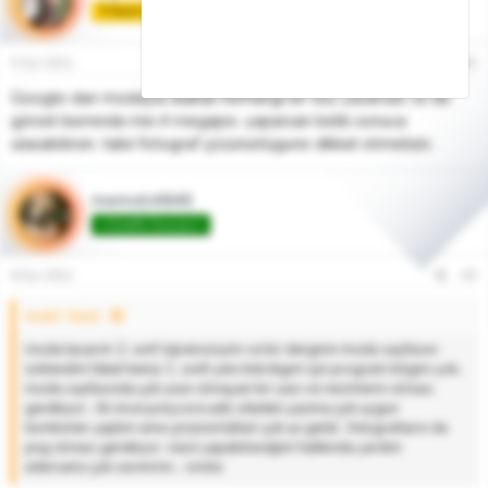
🏅Acemi Tasarımcı🏅
5 Eyl 2011
#2
Google dan modayla alakalı herhangi bir sey yazarsan, bi de
görsel kısmında min.4 megapix. yaparsan belki sonuca
ulasabilirsin. tabii fotograf çözünürlügune dikkat etmelisin.
memoli4646
♾️Grafik Gurusu♾️
6 Eyl 2011
#3
hndcl' Alıntı:
moda tasarım 2. sınıf öğrencisiyim ve bir derginin moda sayfasını
üstlendim fakat henüz 1. sınıfı yenı bıtırdıgım için program bilgim yok..
moda sayfasında çok uzun olmayan bir yazı ve resimlerin olması
gerekiyor.. ilk önce polyvore adlı siteden yazıma çok uygun
kombinler yaptım ama çözünürlükleri çok az geldi.. fotografların da
png olması gerekiyor. nasıl yapabileceğim hakkında yardım
ederseniz çok sevinirim.. :smile: