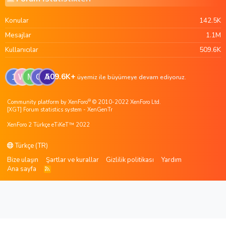
Konular
142.5K
Mesajlar
1.1M
Kullanıcılar
509.6K
509.6K+
1
W
M
G
A
üyemiz ile büyümeye devam ediyoruz.
®
Community platform by XenForo
© 2010-2022 XenForo Ltd.
[XGT] Forum statistics system
- XenGenTr
XenForo 2 Türkçe eTiKeT™ 2022
Türkçe (TR)
Bize ulaşın
Şartlar ve kurallar
Gizlilik politikası
Yardım
Ana sayfa
R
S
S