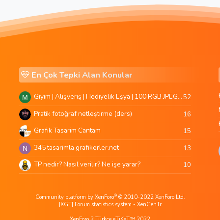
En Çok Tepki Alan Konular
Giyim | Alışveriş | Hediyelik Eşya | 100 RGB JPEG Images | 5920x4420 Pixels | 501 MB
52
M
Pratik fotoğraf netleştirme (ders)
16
Grafik Tasarim Cantam
15
345 tasarimla grafikerler.net
13
N
TP nedir? Nasıl verilir? Ne işe yarar?
10
®
Community platform by XenForo
© 2010-2022 XenForo Ltd.
[XGT] Forum statistics system
- XenGenTr
XenForo 2 Türkçe eTiKeT™ 2022