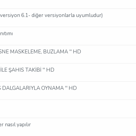
versiyon 6.1- diğer versiyonlarla uyumludur)
nıtımı
' NESNE MASKELEME, BUZLAMA '' HD
K İLE ŞAHIS TAKİBİ '' HD
' SES DALGALARIYLA OYNAMA '' HD
 nasıl yapılır