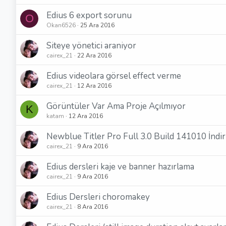
Edius 6 export sorunu
O
Okan6526
25 Ara 2016
Siteye yönetici araniyor
cairex_21
22 Ara 2016
Edius videolara görsel effect verme
cairex_21
12 Ara 2016
Görüntüler Var Ama Proje Açılmıyor
K
katam
12 Ara 2016
Newblue Titler Pro Full 3.0 Build 141010 İndi
cairex_21
9 Ara 2016
Edius dersleri kaje ve banner hazırlama
cairex_21
9 Ara 2016
Edius Dersleri choromakey
cairex_21
8 Ara 2016