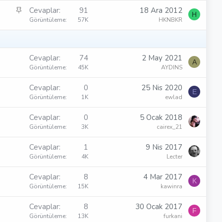
b
S
Cevaplar
91
18 Ara 2012
i
H
a
Görüntüleme
57K
HKNBKR
t
b
i
t
Cevaplar
74
2 May 2021
A
Görüntüleme
45K
AYDINS
Cevaplar
0
25 Nis 2020
E
Görüntüleme
1K
ewlad
Cevaplar
0
5 Ocak 2018
Görüntüleme
3K
cairex_21
Cevaplar
1
9 Nis 2017
Görüntüleme
4K
Lecter
Cevaplar
8
4 Mar 2017
K
Görüntüleme
15K
kawinra
Cevaplar
8
30 Ocak 2017
F
Görüntüleme
13K
furkani