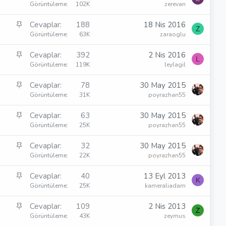
a
Görüntüleme
102K
zerevan
t
b
S
Cevaplar
188
18 Nis 2016
i
Z
a
Görüntüleme
63K
zaraoglu
t
b
S
Cevaplar
392
2 Nis 2016
i
L
a
Görüntüleme
119K
leylagil
t
b
S
Cevaplar
78
30 May 2015
i
a
Görüntüleme
31K
poyrazhan55
t
b
S
Cevaplar
63
30 May 2015
i
a
Görüntüleme
25K
poyrazhan55
t
b
S
Cevaplar
32
30 May 2015
i
a
Görüntüleme
22K
poyrazhan55
t
b
S
Cevaplar
40
13 Eyl 2013
i
K
a
Görüntüleme
25K
kameraliadam
t
b
S
Cevaplar
109
2 Nis 2013
i
Z
a
Görüntüleme
43K
zeymus
t