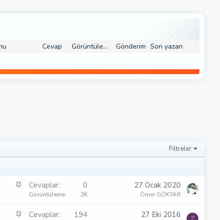
mu
Cevap
Görüntüleme
Gönderim
Son yazan
Filtreler
S
Cevaplar
0
27 Ocak 2020
a
Görüntüleme
2K
Ömer GÖKYAR
b
S
Cevaplar
194
27 Eki 2016
i
Z