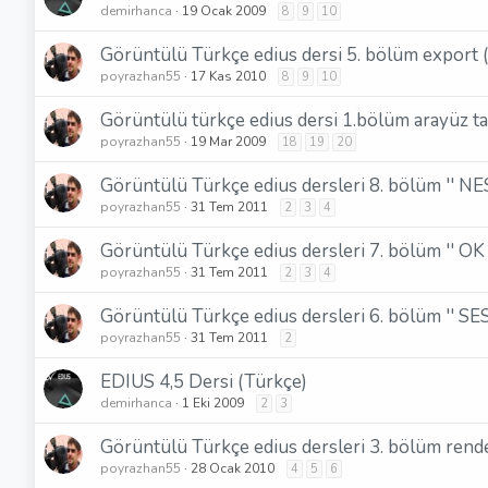
demirhanca
19 Ocak 2009
8
9
10
Görüntülü Türkçe edius dersi 5. bölüm export (
poyrazhan55
17 Kas 2010
8
9
10
Görüntülü türkçe edius dersi 1.bölüm arayüz ta
poyrazhan55
19 Mar 2009
18
19
20
Görüntülü Türkçe edius dersleri 8. bölüm '
poyrazhan55
31 Tem 2011
2
3
4
Görüntülü Türkçe edius dersleri 7. bölüm '' O
poyrazhan55
31 Tem 2011
2
3
4
Görüntülü Türkçe edius dersleri 6. bölüm '
poyrazhan55
31 Tem 2011
2
EDIUS 4,5 Dersi (Türkçe)
demirhanca
1 Eki 2009
2
3
Görüntülü Türkçe edius dersleri 3. bölüm render
poyrazhan55
28 Ocak 2010
4
5
6