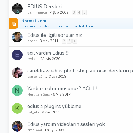
EDIUS Dersleri
demirhanca
7 Şub 2009
3
4
5
Normal konu
Bu alanda sadece normal konular listelenir
Edıus ile ilgili sorularınız
aednr
8 May 2011
2
3
4
acil yardım Edius 9
E
ewlad
25 Nis 2020
careldraw edius photoshop autocad derslerin 
cairex_21
5 Ocak 2018
Yardımcı olur musunuz? ACİLL!!
N
Nurullah Said
6 Nis 2017
edius a plugins yükleme
K
kal_el
19 Kas 2011
Edius yardım videoların sesleri yok
emr3444
18 Eyl 2009