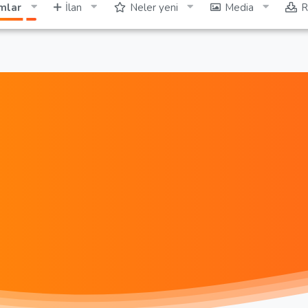
mlar
İlan
Neler yeni
Media
R