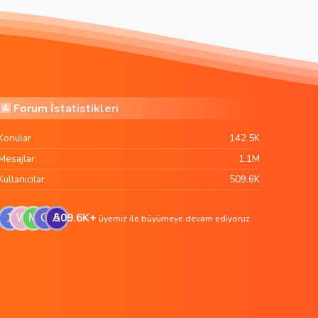
Forum İstatistikleri
Konular
142.5K
Mesajlar
1.1M
Kullanıcılar
509.6K
509.6K+
1
W
M
G
A
üyemiz ile büyümeye devam ediyoruz.