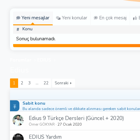
Yeni mesajlar
Yeni konular
En çok mesaj
E
Konu
#
Sonuç bulunamadı.
Forumlar
EDIUS
Edius
1
2
3
…
22
Sonraki
Sabit konu
Bu alanda sadece önemli ve dikkate alınması gereken sabit konular 
Edius 9 Türkçe Dersleri (Güncel + 2020)
Ömer GÖKYAR
27 Ocak 2020
EDIUS Yardım