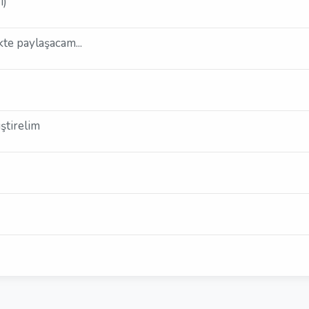
ı)
kte paylaşacam...
ştirelim