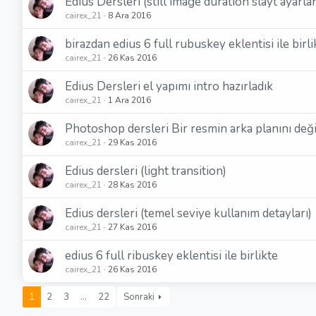
Edius Dersleri (still image duration slayt ayarlar
cairex_21
8 Ara 2016
birazdan edius 6 full rubuskey eklentisi ile birli
cairex_21
26 Kas 2016
Edius Dersleri el yapımı intro hazırladık
cairex_21
1 Ara 2016
Photoshop dersleri Bir resmin arka planını deği
cairex_21
29 Kas 2016
Edius dersleri (light transition)
cairex_21
28 Kas 2016
Edius dersleri (temel seviye kullanım detayları)
cairex_21
27 Kas 2016
edius 6 full ribuskey eklentisi ile birlikte
cairex_21
26 Kas 2016
1
2
3
…
22
Sonraki